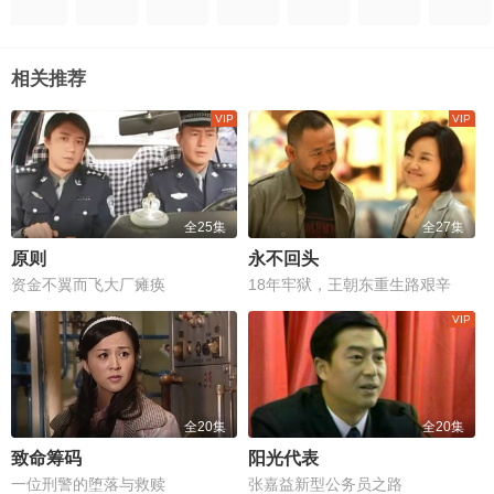
相关推荐
全25集
全27集
原则
永不回头
资金不翼而飞大厂瘫痪
18年牢狱，王朝东重生路艰辛
全20集
全20集
致命筹码
阳光代表
一位刑警的堕落与救赎
张嘉益新型公务员之路