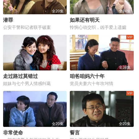
全20集
全24集
潜罪
如果还有明天
公安干警和记者联手破案
怜悯心动交织，凶手爱上遗孀
全20集
全38集
走过路过莫错过
咱爸咱妈六十年
姐妹与七个男人情感纠葛
党员夫妻六十年坎坷情
全20集
全20集
非常使命
誓言