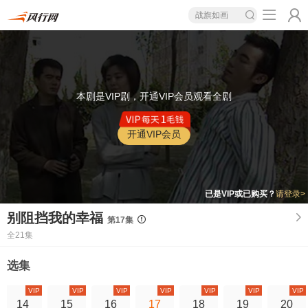
战旗如画
本剧是VIP剧，开通VIP会员观看全剧
开通VIP会员
已是VIP或已购买？
请登录>
别阻挡我的幸福
第17集
全21集
选集
VIP
VIP
VIP
VIP
VIP
VIP
VIP
14
15
16
17
18
19
20