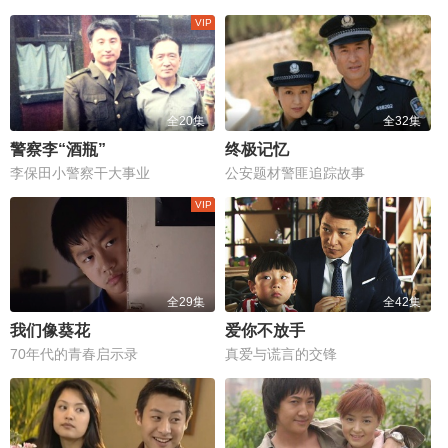
全20集
全32集
警察李“酒瓶”
终极记忆
李保田小警察干大事业
公安题材警匪追踪故事
全29集
全42集
我们像葵花
爱你不放手
70年代的青春启示录
真爱与谎言的交锋