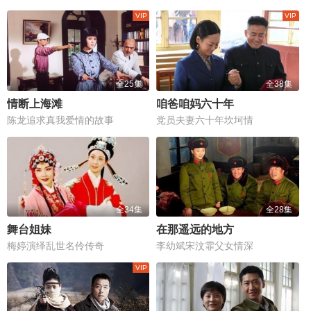
全25集
全38集
情断上海滩
咱爸咱妈六十年
陈龙追求真我爱情的故事
党员夫妻六十年坎坷情
全34集
全28集
舞台姐妹
在那遥远的地方
梅婷演绎乱世名伶传奇
李幼斌宋汶霏父女情深