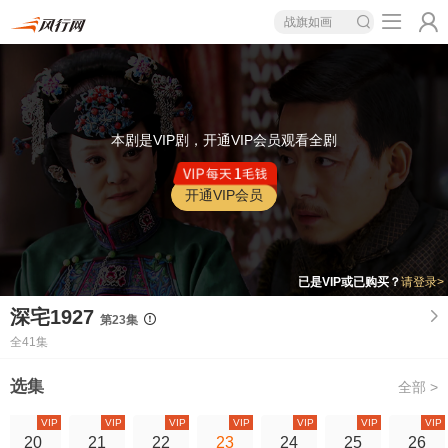
战旗如画
本剧是VIP剧，开通VIP会员观看全剧
开通VIP会员
已是VIP或已购买？
请登录>
深宅1927
第23集
全41集
选集
全部 >
VIP
VIP
VIP
VIP
VIP
VIP
VIP
20
21
22
23
24
25
26