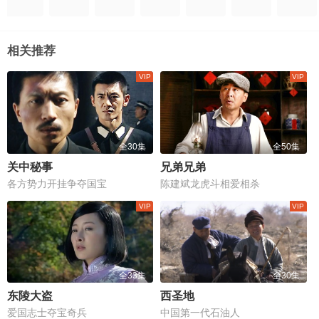
相关推荐
全30集
全50集
关中秘事
兄弟兄弟
各方势力开挂争夺国宝
陈建斌龙虎斗相爱相杀
全33集
全30集
东陵大盗
西圣地
爱国志士夺宝奇兵
中国第一代石油人