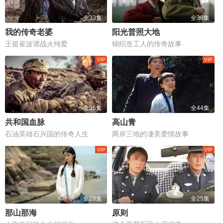
全33集
全36集
我的传奇老婆
阳光普照大地
王挺崔波谱战火纯爱
锦织造工人的传奇故事
全36集
全44集
共和国血脉
高山青
石油英雄石兴国的传奇人生
两岸三地的凄美爱情故事
全28集
全25集
那山那海
原则