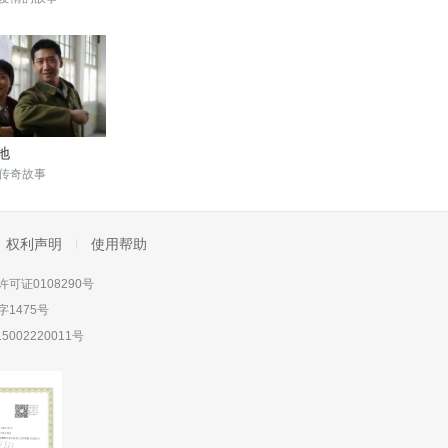
地
传奇故事
权利声明
使用帮助
可证0108290号
1475号
5002220011号