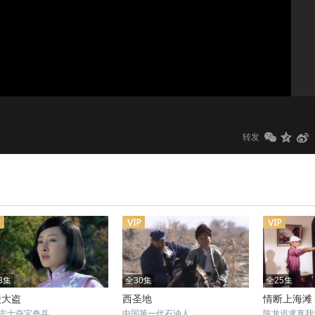
1.0x
标清
转发
3集
全30集
全25集
陵大盗
西圣地
情断上海滩
志士夺宝奇兵
中国第一代石油人
陈龙追求真我