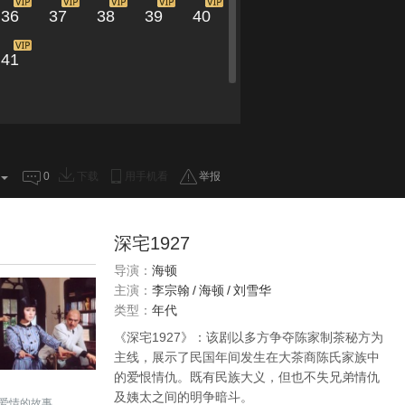
36
37
38
39
40
41
0
下载
用手机看
举报
深宅1927
导演：
海顿
主演：
李宗翰
/
海顿
/
刘雪华
类型：
年代
《深宅1927》：该剧以多方争夺陈家制茶秘方为
主线，展示了民国年间发生在大茶商陈氏家族中
的爱恨情仇。既有民族大义，但也不失兄弟情仇
及姨太之间的明争暗斗。
爱情的故事