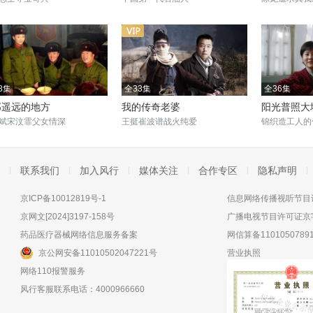
8集
全33集
全36集
那遥远的地方
我的传奇老婆
阳光普照大
斌宋汶霏父女情深
王挺崔波谱战火纯爱
锦织造工人的
联系我们
加入风行
媒体关注
合作专区
隐私声明
京ICP备10012819号-1
信息网络传播视听节目许
京网文[2024]3197-158号
广播电视节目许可证京字
药品医疗器械网络信息服务备案
网信算备11010507891
京公网安备11010502047221号
营业执照
网络110报警服务
风行客服联系电话：4000966660