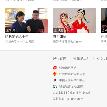
全38集
全34集
全2
咱爸咱妈六十年
舞台姐妹
在
党员夫妻六十年坎坷情
梅婷演绎乱世名伶传奇
李幼
风行官网
橙星梦工厂
小剪刀
诚信示范网站
全36集
全44集
经营性网站备案信息
共和国血脉
高山青
中国互联网举报中心
石油英雄石兴国的传奇人生
两岸三地的凄美爱情故事
诚信经营 放心消费
北京12318文化市场举报热线
举报邮箱：
kefu@fun.tv