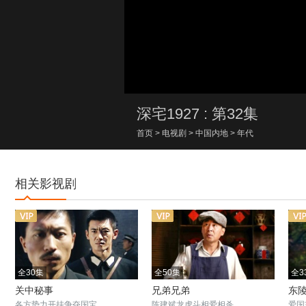
00:00/00:00
深宅1927 : 第32集
首页
>
电视剧
>
中国内地
>
年代
相关影视剧
全30集
全50集
全3
关中秘事
兄弟兄弟
东
各方势力开挂争夺国宝
陈建斌龙虎斗相爱相杀
爱国