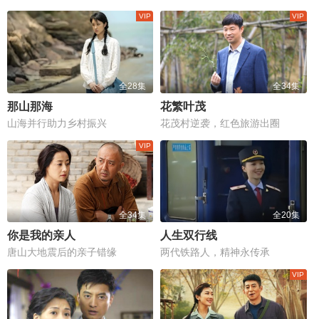
全28集
全34集
那山那海
花繁叶茂
山海并行助力乡村振兴
花茂村逆袭，红色旅游出圈
全34集
全20集
你是我的亲人
人生双行线
唐山大地震后的亲子错缘
两代铁路人，精神永传承