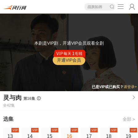
战旗如画
本剧是VIP剧，开通VIP会员观看全剧
开通VIP会员
已是VIP或已购买？
请登录>
灵与肉
第16集
全42集
选集
全部 >
VIP
VIP
VIP
VIP
VIP
VIP
VIP
13
14
15
16
17
18
19