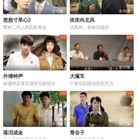
全32集
全38集
悠悠寸草心2
依依向北风
曹林二代人的悲欢离合
北风吹，青春泪成诗
全36集
全20集
外滩钟声
大篷车
俞灏明吴谨言演绎兄妹情深
宁夏话剧团为梦想尽力
全22集
全37集
落泪成金
青谷子