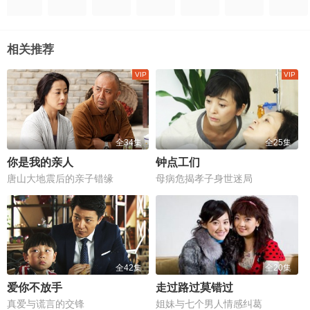
相关推荐
全34集
全25集
你是我的亲人
钟点工们
唐山大地震后的亲子错缘
母病危揭孝子身世迷局
全42集
全20集
爱你不放手
走过路过莫错过
真爱与谎言的交锋
姐妹与七个男人情感纠葛