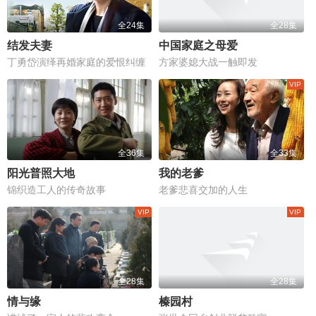
全24集
全28集
结发夫妻
中国家庭之母爱
丁勇岱演绎再婚家庭的爱恨纠缠
方家婆媳大战一触即发
全36集
全33集
阳光普照大地
我的老爹
锦织造工人的传奇故事
老爹悲喜交加的人生
全28集
全28集
情与缘
榛园村