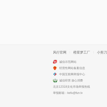
风行官网
橙星梦工厂
小剪刀
诚信示范网站
经营性网站备案信息
中国互联网举报中心
诚信经营 放心消费
北京12318文化市场举报热线
举报邮箱：
kefu@fun.tv