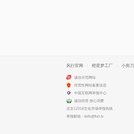
风行官网
橙星梦工厂
小剪刀
诚信示范网站
经营性网站备案信息
中国互联网举报中心
诚信经营 放心消费
北京12318文化市场举报热线
举报邮箱：
kefu@fun.tv