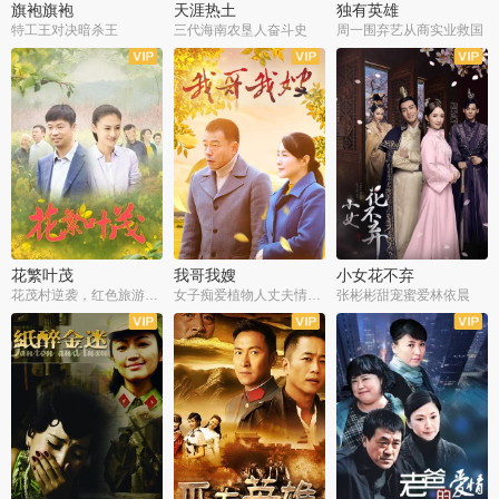
旗袍旗袍
天涯热土
独有英雄
特工王对决暗杀王
三代海南农垦人奋斗史
周一围弃艺从商实业救国
全34集
全50集
全51集
花繁叶茂
我哥我嫂
小女花不弃
花茂村逆袭，红色旅游出圈
女子痴爱植物人丈夫情定一生
张彬彬甜宠蜜爱林依晨
全42集
全35集
全32集