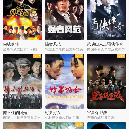
内线前传
强者风范
武功山人之丐侠传奇
梁冬哥从爱国青年到抗战精英
陈宝国吴刚同台巅峰对决
民国革命人争取反袁势力
全38集
全9集
全35集
掩不住的阳光
好男好女
宜昌保卫战
再现北上抗日先遣队历史
小村庄艰辛坎坷的往事
石碑血战终迎胜利
全37集
全40集
全25集