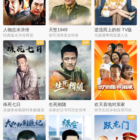
人物志水浒传
天堑1949
逆流而上的你 TV版
经典版水浒传再现
胡可演绎美女特务
马丽潘粤明逆袭人生
全34集
全21集
全35集
殊死七日
生死相随
欢天喜地对亲家
吴健奉命截获特务戴遂昌
农家好汉书写历史传奇
研究生回乡创业谱写欢乐爱情
全40集
全21集
全30集