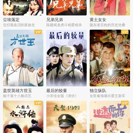
尘埃落定
兄弟兄弟
黄土女女
交织着血泪的家族史
陈建斌龙虎斗相爱相杀
陇东老百姓的历史沧桑
全36集
全28集
全44集
盖世英雄方世玉
最后的较量
独立纵队
杨子展十八般武艺
小宋佳女版《潜伏》
女匪秦海璐示爱王新军
全40集
全30集
全43集