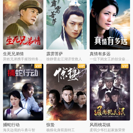
生死兄弟情
霹雳菩萨
真情有多远
异姓兄弟携手摧毁特务阴谋
徐静蕾走江湖济世救人
一位下岗女工的创业奋斗史
全22集
全39集
全36集
捕蛇行动
惊蛰
风雨桃花镇
海关边境的斗勇斗智
杨烁化身双面特工
柔弱少爷扛起家族荣誉