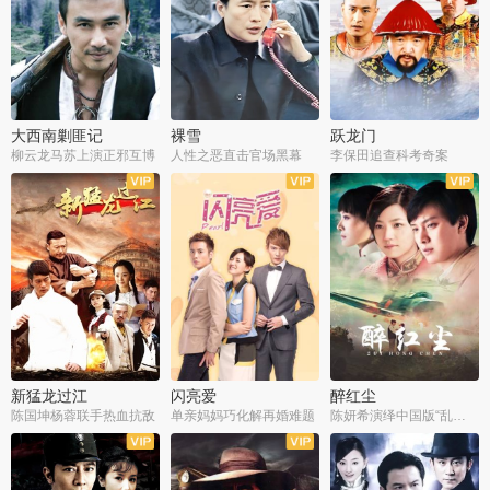
大西南剿匪记
裸雪
跃龙门
柳云龙马苏上演正邪互博
人性之恶直击官场黑幕
李保田追查科考奇案
全36集
全37集
全30集
新猛龙过江
闪亮爱
醉红尘
陈国坤杨蓉联手热血抗敌
单亲妈妈巧化解再婚难题
陈妍希演绎中国版“乱世佳人”
全30集
全30集
全30集