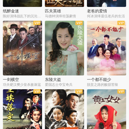
纸醉金迷
匹夫英雄
老爸的爱情
陈好演绎战乱下的沉沦人生
马德钟演绎坦荡豪情
何冰演绎退伍老兵的生活
全40集
全33集
全36集
一剑横空
东陵大盗
一个都不能少
功夫硬汉樊少皇杀敌诛寇
爱国志士夺宝奇兵
脱贫之路的酸甜苦辣
全25集
全50集
全23集