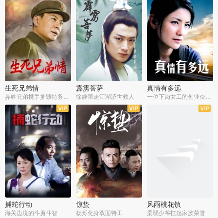
生死兄弟情
霹雳菩萨
真情有多远
异姓兄弟携手摧毁特务阴谋
徐静蕾走江湖济世救人
一位下岗女工的创业奋斗史
全22集
全39集
全36集
捕蛇行动
惊蛰
风雨桃花镇
海关边境的斗勇斗智
杨烁化身双面特工
柔弱少爷扛起家族荣誉