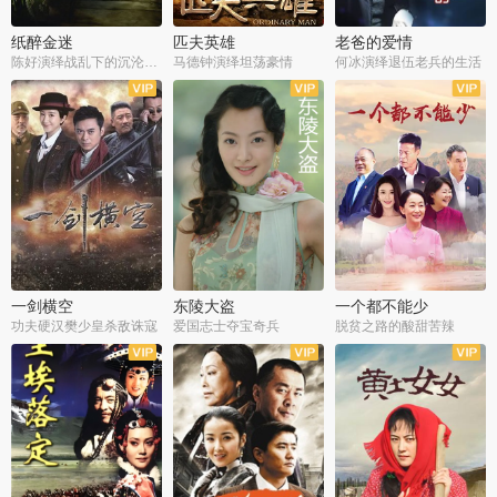
纸醉金迷
匹夫英雄
老爸的爱情
陈好演绎战乱下的沉沦人生
马德钟演绎坦荡豪情
何冰演绎退伍老兵的生活
全40集
全33集
全36集
一剑横空
东陵大盗
一个都不能少
功夫硬汉樊少皇杀敌诛寇
爱国志士夺宝奇兵
脱贫之路的酸甜苦辣
全25集
全50集
全23集