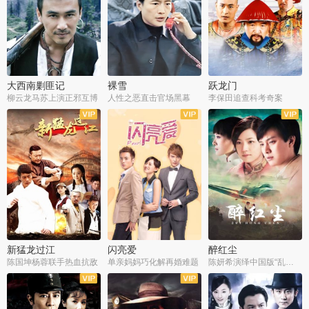
大西南剿匪记
裸雪
跃龙门
柳云龙马苏上演正邪互博
人性之恶直击官场黑幕
李保田追查科考奇案
全36集
全37集
全30集
新猛龙过江
闪亮爱
醉红尘
陈国坤杨蓉联手热血抗敌
单亲妈妈巧化解再婚难题
陈妍希演绎中国版“乱世佳人”
全30集
全30集
全30集