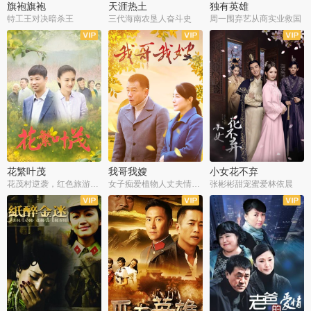
旗袍旗袍
天涯热土
独有英雄
特工王对决暗杀王
三代海南农垦人奋斗史
周一围弃艺从商实业救国
全34集
全50集
全51集
花繁叶茂
我哥我嫂
小女花不弃
花茂村逆袭，红色旅游出圈
女子痴爱植物人丈夫情定一生
张彬彬甜宠蜜爱林依晨
全42集
全35集
全32集