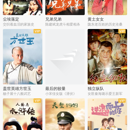
尘埃落定
兄弟兄弟
黄土女女
交织着血泪的家族史
陈建斌龙虎斗相爱相杀
陇东老百姓的历史沧桑
全36集
全28集
全44集
盖世英雄方世玉
最后的较量
独立纵队
杨子展十八般武艺
小宋佳女版《潜伏》
女匪秦海璐示爱王新军
全40集
全30集
全43集