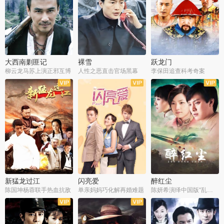
大西南剿匪记
裸雪
跃龙门
柳云龙马苏上演正邪互博
人性之恶直击官场黑幕
李保田追查科考奇案
全36集
全37集
全30集
新猛龙过江
闪亮爱
醉红尘
陈国坤杨蓉联手热血抗敌
单亲妈妈巧化解再婚难题
陈妍希演绎中国版“乱世佳人”
全30集
全30集
全30集