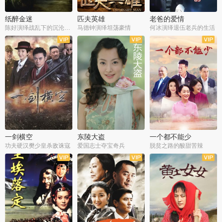
纸醉金迷
匹夫英雄
老爸的爱情
陈好演绎战乱下的沉沦人生
马德钟演绎坦荡豪情
何冰演绎退伍老兵的生活
全40集
全33集
全36集
一剑横空
东陵大盗
一个都不能少
功夫硬汉樊少皇杀敌诛寇
爱国志士夺宝奇兵
脱贫之路的酸甜苦辣
全25集
全50集
全23集