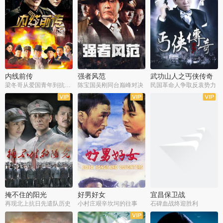
内线前传
强者风范
武功山人之丐侠传奇
梁冬哥从爱国青年到抗战精英
陈宝国吴刚同台巅峰对决
民国革命人争取反袁势力
全38集
全9集
全35集
掩不住的阳光
好男好女
宜昌保卫战
再现北上抗日先遣队历史
小村庄艰辛坎坷的往事
石碑血战终迎胜利
全37集
全40集
全25集