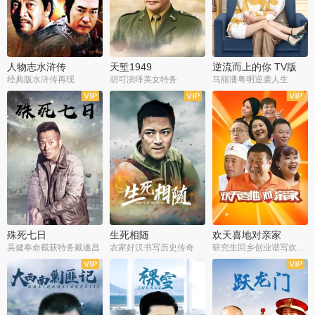
人物志水浒传
天堑1949
逆流而上的你 TV版
经典版水浒传再现
胡可演绎美女特务
马丽潘粤明逆袭人生
全34集
全21集
全35集
殊死七日
生死相随
欢天喜地对亲家
吴健奉命截获特务戴遂昌
农家好汉书写历史传奇
研究生回乡创业谱写欢乐爱情
全40集
全21集
全30集