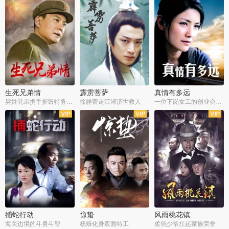
生死兄弟情
霹雳菩萨
真情有多远
异姓兄弟携手摧毁特务阴谋
徐静蕾走江湖济世救人
一位下岗女工的创业奋斗史
全22集
全39集
全36集
捕蛇行动
惊蛰
风雨桃花镇
海关边境的斗勇斗智
杨烁化身双面特工
柔弱少爷扛起家族荣誉