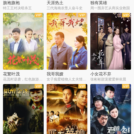
旗袍旗袍
天涯热土
独有英雄
特工王对决暗杀王
三代海南农垦人奋斗史
周一围弃艺从商实业救国
全34集
全50集
全51集
花繁叶茂
我哥我嫂
小女花不弃
花茂村逆袭，红色旅游出圈
女子痴爱植物人丈夫情定一生
张彬彬甜宠蜜爱林依晨
全42集
全35集
全32集