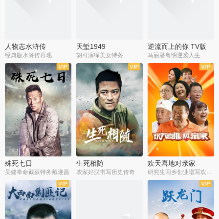
人物志水浒传
天堑1949
逆流而上的你 TV版
经典版水浒传再现
胡可演绎美女特务
马丽潘粤明逆袭人生
全34集
全21集
全35集
殊死七日
生死相随
欢天喜地对亲家
吴健奉命截获特务戴遂昌
农家好汉书写历史传奇
研究生回乡创业谱写欢乐爱情
全40集
全21集
全30集