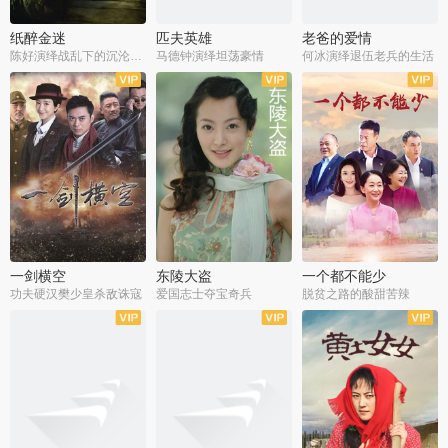
纸醉金迷
匹夫英雄
老爸的爱情
陈好演绎战乱下的沉沦人生
马德钟演绎坦荡豪情
何冰演绎退伍老兵的生活
全40集
全33集
全36集
一剑横空
东陵大盗
一个都不能少
功夫硬汉樊少皇杀敌诛寇
爱国志士夺宝奇兵
脱贫之路的酸甜苦辣
全25集
全50集
全23集