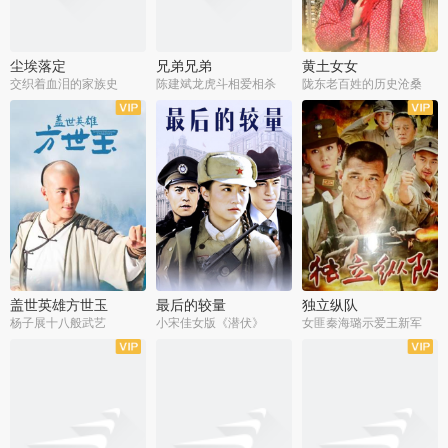
尘埃落定
兄弟兄弟
黄土女女
交织着血泪的家族史
陈建斌龙虎斗相爱相杀
陇东老百姓的历史沧桑
全36集
全28集
全44集
盖世英雄方世玉
最后的较量
独立纵队
杨子展十八般武艺
小宋佳女版《潜伏》
女匪秦海璐示爱王新军
全40集
全30集
全43集