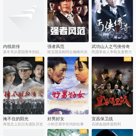
内线前传
强者风范
武功山人之丐侠传奇
梁冬哥从爱国青年到抗战精英
陈宝国吴刚同台巅峰对决
民国革命人争取反袁势力
全38集
全9集
全35集
掩不住的阳光
好男好女
宜昌保卫战
再现北上抗日先遣队历史
小村庄艰辛坎坷的往事
石碑血战终迎胜利
全37集
全40集
全25集