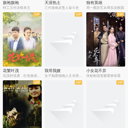
旗袍旗袍
天涯热土
独有英雄
特工王对决暗杀王
三代海南农垦人奋斗史
周一围弃艺从商实业救国
全34集
全50集
全51集
花繁叶茂
我哥我嫂
小女花不弃
花茂村逆袭，红色旅游出圈
女子痴爱植物人丈夫情定一生
张彬彬甜宠蜜爱林依晨
全42集
全35集
全32集