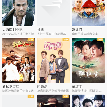
大西南剿匪记
裸雪
跃龙门
柳云龙马苏上演正邪互博
人性之恶直击官场黑幕
李保田追查科考奇案
全36集
全37集
全30集
新猛龙过江
闪亮爱
醉红尘
陈国坤杨蓉联手热血抗敌
单亲妈妈巧化解再婚难题
陈妍希演绎中国版“乱世佳人”
全30集
全30集
全30集