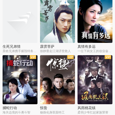
生死兄弟情
霹雳菩萨
真情有多远
异姓兄弟携手摧毁特务阴谋
徐静蕾走江湖济世救人
一位下岗女工的创业奋斗史
全22集
全39集
全36集
捕蛇行动
惊蛰
风雨桃花镇
海关边境的斗勇斗智
杨烁化身双面特工
柔弱少爷扛起家族荣誉