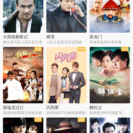
大西南剿匪记
裸雪
跃龙门
柳云龙马苏上演正邪互博
人性之恶直击官场黑幕
李保田追查科考奇案
全36集
全37集
全30集
新猛龙过江
闪亮爱
醉红尘
陈国坤杨蓉联手热血抗敌
单亲妈妈巧化解再婚难题
陈妍希演绎中国版“乱世佳人”
全30集
全30集
全30集