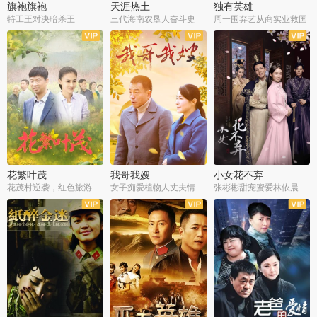
旗袍旗袍
天涯热土
独有英雄
特工王对决暗杀王
三代海南农垦人奋斗史
周一围弃艺从商实业救国
全34集
全50集
全51集
花繁叶茂
我哥我嫂
小女花不弃
花茂村逆袭，红色旅游出圈
女子痴爱植物人丈夫情定一生
张彬彬甜宠蜜爱林依晨
全42集
全35集
全32集