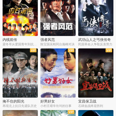
内线前传
强者风范
武功山人之丐侠传奇
梁冬哥从爱国青年到抗战精英
陈宝国吴刚同台巅峰对决
民国革命人争取反袁势力
全38集
全9集
全35集
掩不住的阳光
好男好女
宜昌保卫战
再现北上抗日先遣队历史
小村庄艰辛坎坷的往事
石碑血战终迎胜利
全37集
全40集
全25集