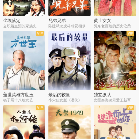
尘埃落定
兄弟兄弟
黄土女女
交织着血泪的家族史
陈建斌龙虎斗相爱相杀
陇东老百姓的历史沧桑
全36集
全28集
全44集
盖世英雄方世玉
最后的较量
独立纵队
杨子展十八般武艺
小宋佳女版《潜伏》
女匪秦海璐示爱王新军
全40集
全30集
全43集