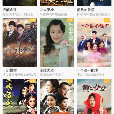
纸醉金迷
匹夫英雄
老爸的爱情
陈好演绎战乱下的沉沦人生
马德钟演绎坦荡豪情
何冰演绎退伍老兵的生活
全40集
全33集
全36集
一剑横空
东陵大盗
一个都不能少
功夫硬汉樊少皇杀敌诛寇
爱国志士夺宝奇兵
脱贫之路的酸甜苦辣
全25集
全50集
全23集