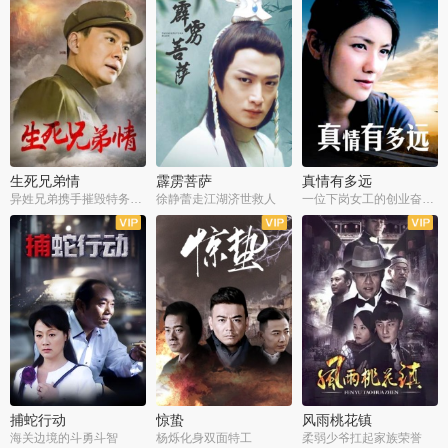
生死兄弟情
霹雳菩萨
真情有多远
异姓兄弟携手摧毁特务阴谋
徐静蕾走江湖济世救人
一位下岗女工的创业奋斗史
全22集
全39集
全36集
捕蛇行动
惊蛰
风雨桃花镇
海关边境的斗勇斗智
杨烁化身双面特工
柔弱少爷扛起家族荣誉