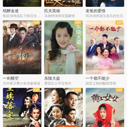
纸醉金迷
匹夫英雄
老爸的爱情
陈好演绎战乱下的沉沦人生
马德钟演绎坦荡豪情
何冰演绎退伍老兵的生活
全40集
全33集
全36集
一剑横空
东陵大盗
一个都不能少
功夫硬汉樊少皇杀敌诛寇
爱国志士夺宝奇兵
脱贫之路的酸甜苦辣
全25集
全50集
全23集