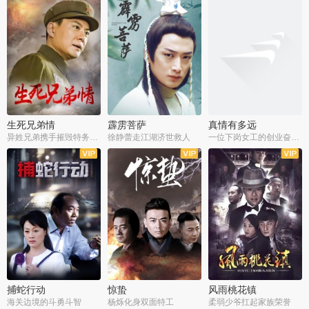
生死兄弟情
霹雳菩萨
真情有多远
异姓兄弟携手摧毁特务阴谋
徐静蕾走江湖济世救人
一位下岗女工的创业奋斗史
全22集
全39集
全36集
捕蛇行动
惊蛰
风雨桃花镇
海关边境的斗勇斗智
杨烁化身双面特工
柔弱少爷扛起家族荣誉