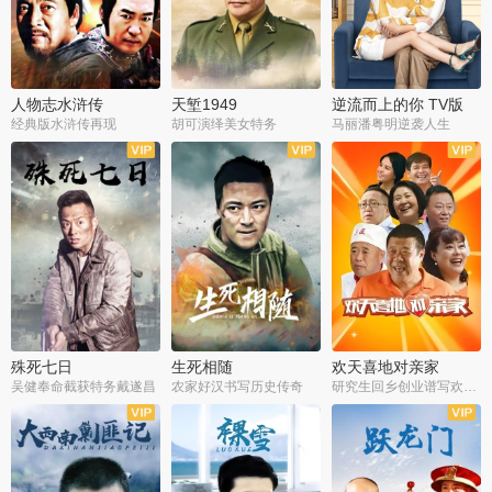
人物志水浒传
天堑1949
逆流而上的你 TV版
经典版水浒传再现
胡可演绎美女特务
马丽潘粤明逆袭人生
全34集
全21集
全35集
殊死七日
生死相随
欢天喜地对亲家
吴健奉命截获特务戴遂昌
农家好汉书写历史传奇
研究生回乡创业谱写欢乐爱情
全40集
全21集
全30集