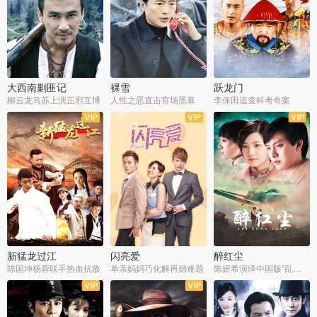
大西南剿匪记
裸雪
跃龙门
柳云龙马苏上演正邪互博
人性之恶直击官场黑幕
李保田追查科考奇案
全36集
全37集
全30集
新猛龙过江
闪亮爱
醉红尘
陈国坤杨蓉联手热血抗敌
单亲妈妈巧化解再婚难题
陈妍希演绎中国版“乱世佳人”
全30集
全30集
全30集