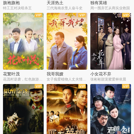
旗袍旗袍
天涯热土
独有英雄
特工王对决暗杀王
三代海南农垦人奋斗史
周一围弃艺从商实业救国
全34集
全50集
全51集
花繁叶茂
我哥我嫂
小女花不弃
花茂村逆袭，红色旅游出圈
女子痴爱植物人丈夫情定一生
张彬彬甜宠蜜爱林依晨
全42集
全35集
全32集