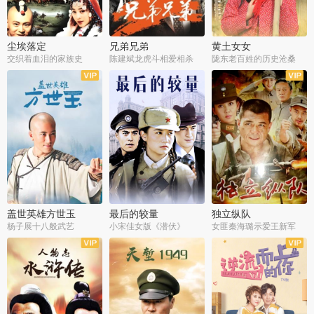
尘埃落定
兄弟兄弟
黄土女女
交织着血泪的家族史
陈建斌龙虎斗相爱相杀
陇东老百姓的历史沧桑
全36集
全28集
全44集
盖世英雄方世玉
最后的较量
独立纵队
杨子展十八般武艺
小宋佳女版《潜伏》
女匪秦海璐示爱王新军
全40集
全30集
全43集