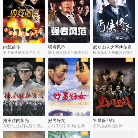
内线前传
强者风范
武功山人之丐侠传奇
梁冬哥从爱国青年到抗战精英
陈宝国吴刚同台巅峰对决
民国革命人争取反袁势力
全38集
全9集
全35集
掩不住的阳光
好男好女
宜昌保卫战
再现北上抗日先遣队历史
小村庄艰辛坎坷的往事
石碑血战终迎胜利
全37集
全40集
全25集