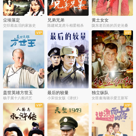
尘埃落定
兄弟兄弟
黄土女女
交织着血泪的家族史
陈建斌龙虎斗相爱相杀
陇东老百姓的历史沧桑
全36集
全28集
全44集
盖世英雄方世玉
最后的较量
独立纵队
杨子展十八般武艺
小宋佳女版《潜伏》
女匪秦海璐示爱王新军
全40集
全30集
全43集