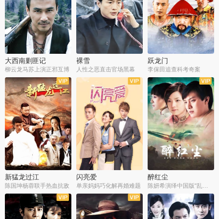
大西南剿匪记
裸雪
跃龙门
柳云龙马苏上演正邪互博
人性之恶直击官场黑幕
李保田追查科考奇案
全36集
全37集
全30集
新猛龙过江
闪亮爱
醉红尘
陈国坤杨蓉联手热血抗敌
单亲妈妈巧化解再婚难题
陈妍希演绎中国版“乱世佳人”
全30集
全30集
全30集