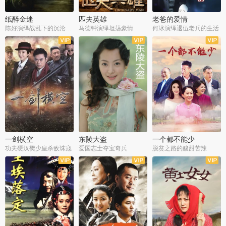
纸醉金迷
匹夫英雄
老爸的爱情
陈好演绎战乱下的沉沦人生
马德钟演绎坦荡豪情
何冰演绎退伍老兵的生活
全40集
全33集
全36集
一剑横空
东陵大盗
一个都不能少
功夫硬汉樊少皇杀敌诛寇
爱国志士夺宝奇兵
脱贫之路的酸甜苦辣
全25集
全50集
全23集