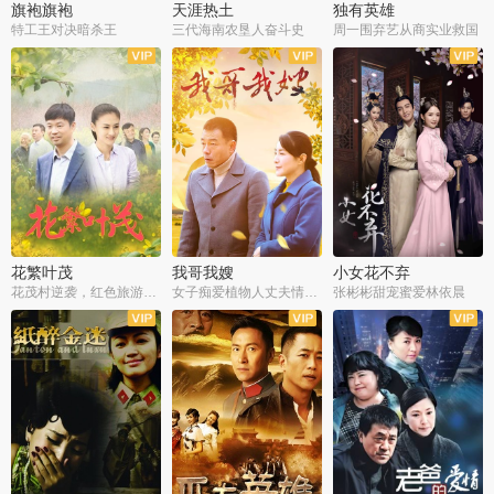
旗袍旗袍
天涯热土
独有英雄
特工王对决暗杀王
三代海南农垦人奋斗史
周一围弃艺从商实业救国
全34集
全50集
全51集
花繁叶茂
我哥我嫂
小女花不弃
花茂村逆袭，红色旅游出圈
女子痴爱植物人丈夫情定一生
张彬彬甜宠蜜爱林依晨
全42集
全35集
全32集