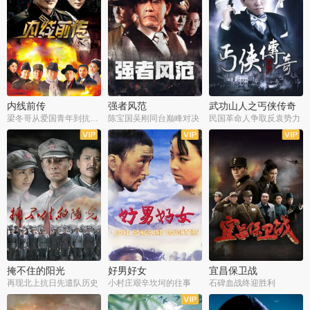
内线前传
强者风范
武功山人之丐侠传奇
梁冬哥从爱国青年到抗战精英
陈宝国吴刚同台巅峰对决
民国革命人争取反袁势力
全38集
全9集
全35集
掩不住的阳光
好男好女
宜昌保卫战
再现北上抗日先遣队历史
小村庄艰辛坎坷的往事
石碑血战终迎胜利
全37集
全40集
全25集