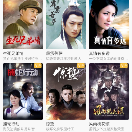
生死兄弟情
霹雳菩萨
真情有多远
异姓兄弟携手摧毁特务阴谋
徐静蕾走江湖济世救人
一位下岗女工的创业奋斗史
全22集
全39集
全36集
捕蛇行动
惊蛰
风雨桃花镇
海关边境的斗勇斗智
杨烁化身双面特工
柔弱少爷扛起家族荣誉