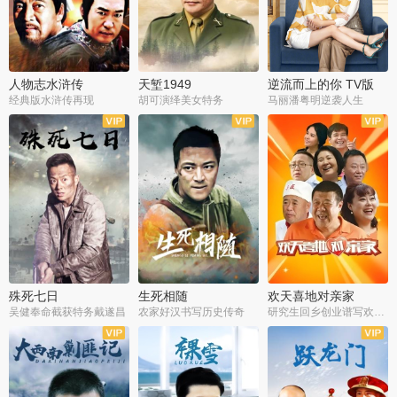
人物志水浒传
天堑1949
逆流而上的你 TV版
经典版水浒传再现
胡可演绎美女特务
马丽潘粤明逆袭人生
全34集
全21集
全35集
殊死七日
生死相随
欢天喜地对亲家
吴健奉命截获特务戴遂昌
农家好汉书写历史传奇
研究生回乡创业谱写欢乐爱情
全40集
全21集
全30集