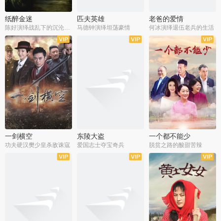
纸醉金迷
匹夫英雄
老爸的爱情
陈好演绎战乱下的沉沦人生
马德钟演绎坦荡豪情
何冰演绎退伍老兵的生活
全40集
全33集
全36集
一剑横空
东陵大盗
一个都不能少
功夫硬汉樊少皇杀敌诛寇
爱国志士夺宝奇兵
脱贫之路的酸甜苦辣
全25集
全50集
全23集