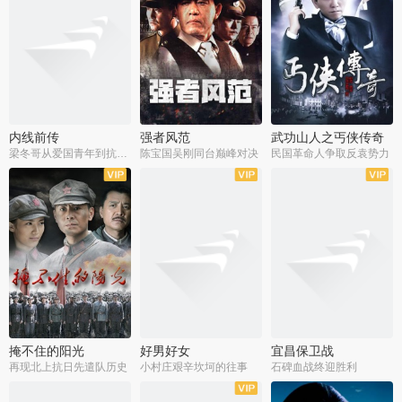
内线前传
强者风范
武功山人之丐侠传奇
梁冬哥从爱国青年到抗战精英
陈宝国吴刚同台巅峰对决
民国革命人争取反袁势力
全38集
全9集
全35集
掩不住的阳光
好男好女
宜昌保卫战
再现北上抗日先遣队历史
小村庄艰辛坎坷的往事
石碑血战终迎胜利
全37集
全40集
全25集