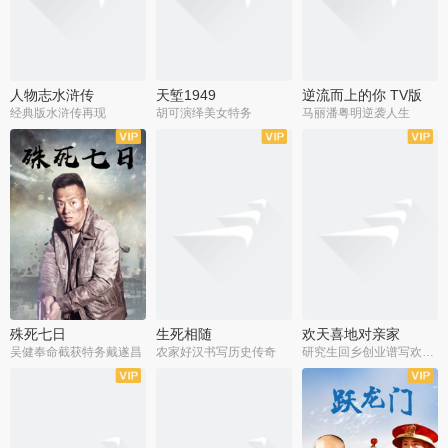
人物志水浒传
天堑1949
逆流而上的你 TV版
经典版水浒传再现
胡可演绎美女特务
马丽潘粤明逆袭人生
全34集
全21集
全35集
殊死七日
生死相随
欢天喜地对亲家
吴健奉命截获特务戴遂昌
农家好汉书写历史传奇
研究生回乡创业谱写欢乐爱情
全40集
全21集
全30集