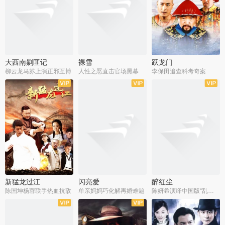
大西南剿匪记
裸雪
跃龙门
柳云龙马苏上演正邪互博
人性之恶直击官场黑幕
李保田追查科考奇案
全36集
全37集
全30集
新猛龙过江
闪亮爱
醉红尘
陈国坤杨蓉联手热血抗敌
单亲妈妈巧化解再婚难题
陈妍希演绎中国版“乱世佳人”
全30集
全30集
全30集