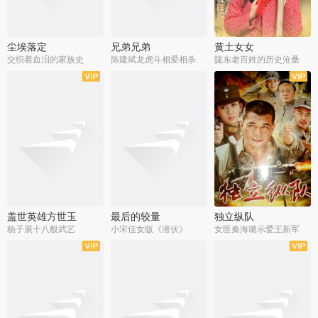
尘埃落定
兄弟兄弟
黄土女女
交织着血泪的家族史
陈建斌龙虎斗相爱相杀
陇东老百姓的历史沧桑
全36集
全28集
全44集
盖世英雄方世玉
最后的较量
独立纵队
杨子展十八般武艺
小宋佳女版《潜伏》
女匪秦海璐示爱王新军
全40集
全30集
全43集