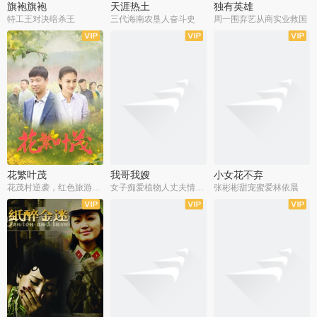
旗袍旗袍
天涯热土
独有英雄
特工王对决暗杀王
三代海南农垦人奋斗史
周一围弃艺从商实业救国
全34集
全50集
全51集
花繁叶茂
我哥我嫂
小女花不弃
花茂村逆袭，红色旅游出圈
女子痴爱植物人丈夫情定一生
张彬彬甜宠蜜爱林依晨
全42集
全35集
全32集