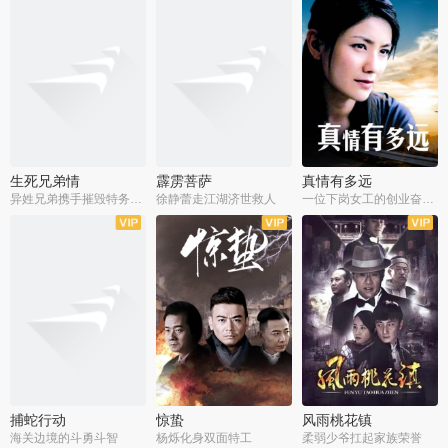
生死兄弟情
霹雳菩萨
真情有多远
异姓兄弟携手摧毁特务阴谋
徐静蕾走江湖济世救人
一位下岗女工的创业奋斗史
全22集
全39集
全36集
捕蛇行动
惊蛰
风雨桃花镇
海关边境的斗勇斗智
杨烁化身双面特工
柔弱少爷扛起家族荣誉