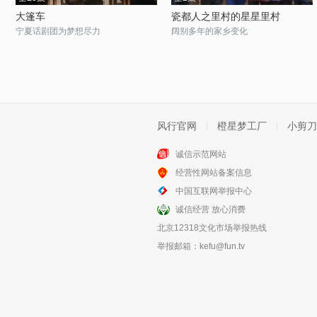
大篷车
瓷都人之里村的星星里村
宁夏话剧团为梦想尽力
阔别多年的家乡变化
风行官网
橙星梦工厂
小剪刀
诚信示范网站
经营性网站备案信息
中国互联网举报中心
诚信经营 放心消费
北京12318文化市场举报热线
举报邮箱：
kefu@fun.tv