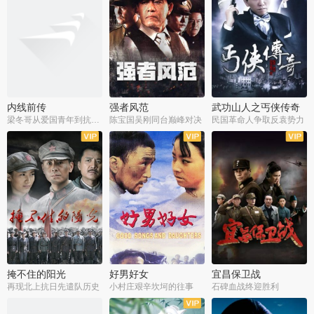
内线前传
强者风范
武功山人之丐侠传奇
梁冬哥从爱国青年到抗战精英
陈宝国吴刚同台巅峰对决
民国革命人争取反袁势力
全38集
全9集
全35集
掩不住的阳光
好男好女
宜昌保卫战
再现北上抗日先遣队历史
小村庄艰辛坎坷的往事
石碑血战终迎胜利
全37集
全40集
全25集