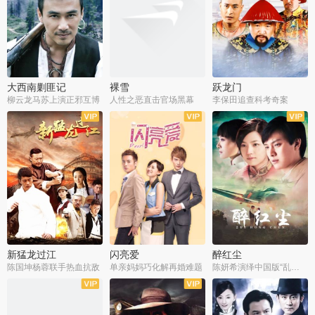
大西南剿匪记
裸雪
跃龙门
柳云龙马苏上演正邪互博
人性之恶直击官场黑幕
李保田追查科考奇案
全36集
全37集
全30集
新猛龙过江
闪亮爱
醉红尘
陈国坤杨蓉联手热血抗敌
单亲妈妈巧化解再婚难题
陈妍希演绎中国版“乱世佳人”
全30集
全30集
全30集