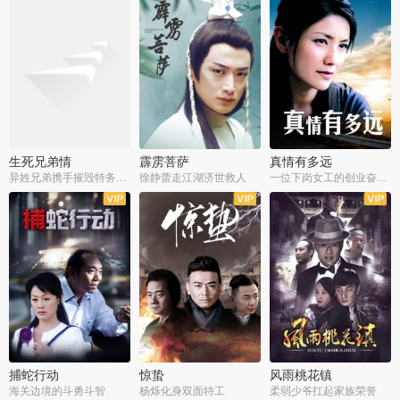
生死兄弟情
霹雳菩萨
真情有多远
异姓兄弟携手摧毁特务阴谋
徐静蕾走江湖济世救人
一位下岗女工的创业奋斗史
全22集
全39集
全36集
捕蛇行动
惊蛰
风雨桃花镇
海关边境的斗勇斗智
杨烁化身双面特工
柔弱少爷扛起家族荣誉