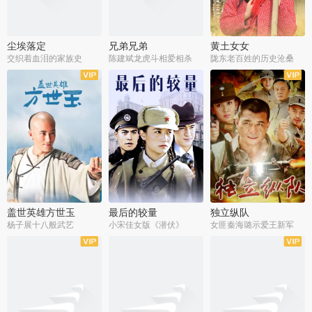
尘埃落定
兄弟兄弟
黄土女女
交织着血泪的家族史
陈建斌龙虎斗相爱相杀
陇东老百姓的历史沧桑
全36集
全28集
全44集
盖世英雄方世玉
最后的较量
独立纵队
杨子展十八般武艺
小宋佳女版《潜伏》
女匪秦海璐示爱王新军
全40集
全30集
全43集