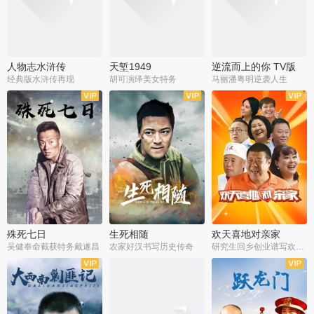
人物志水浒传
天堑1949
逆流而上的你 TV版
经典版水浒传再现
胡可演绎美女特务
马丽潘粤明逆袭人生
全34集
全21集
全35集
殊死七日
生死相随
欢天喜地对亲家
吴健奉命截获特务戴遂昌
农家好汉书写历史传奇
研究生回乡创业谱写欢乐爱情
全40集
全21集
全30集