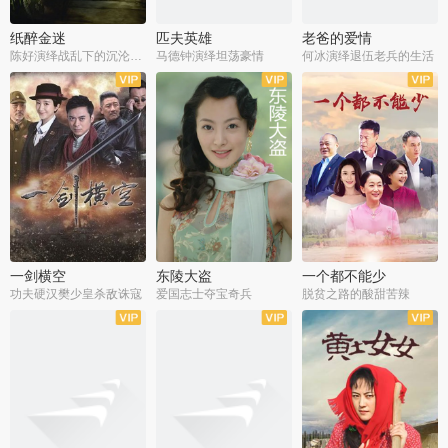
纸醉金迷
匹夫英雄
老爸的爱情
陈好演绎战乱下的沉沦人生
马德钟演绎坦荡豪情
何冰演绎退伍老兵的生活
全40集
全33集
全36集
一剑横空
东陵大盗
一个都不能少
功夫硬汉樊少皇杀敌诛寇
爱国志士夺宝奇兵
脱贫之路的酸甜苦辣
全25集
全50集
全23集