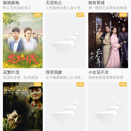
旗袍旗袍
天涯热土
独有英雄
特工王对决暗杀王
三代海南农垦人奋斗史
周一围弃艺从商实业救国
全34集
全50集
全51集
花繁叶茂
我哥我嫂
小女花不弃
花茂村逆袭，红色旅游出圈
女子痴爱植物人丈夫情定一生
张彬彬甜宠蜜爱林依晨
全42集
全35集
全32集