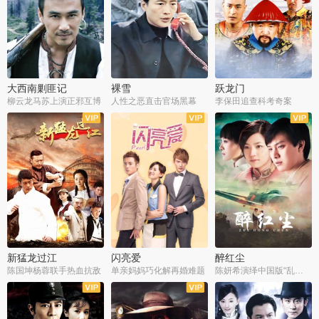
大西南剿匪记
裸雪
跃龙门
柳云龙马苏上演正邪互博
人性之恶直击官场黑幕
李保田追查科考奇案
全36集
全37集
全30集
新猛龙过江
闪亮爱
醉红尘
陈国坤杨蓉联手热血抗敌
单亲妈妈巧化解再婚难题
陈妍希演绎中国版“乱世佳人”
全30集
全30集
全30集