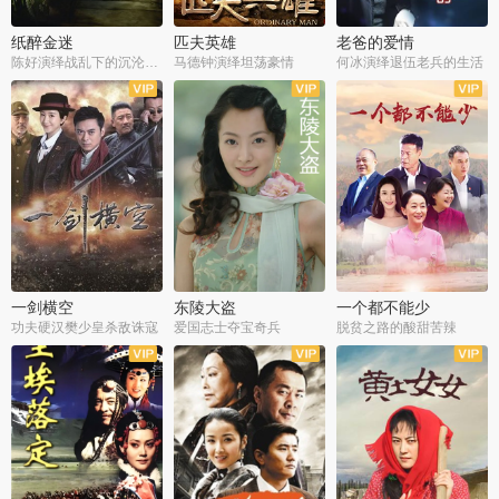
纸醉金迷
匹夫英雄
老爸的爱情
陈好演绎战乱下的沉沦人生
马德钟演绎坦荡豪情
何冰演绎退伍老兵的生活
全40集
全33集
全36集
一剑横空
东陵大盗
一个都不能少
功夫硬汉樊少皇杀敌诛寇
爱国志士夺宝奇兵
脱贫之路的酸甜苦辣
全25集
全50集
全23集