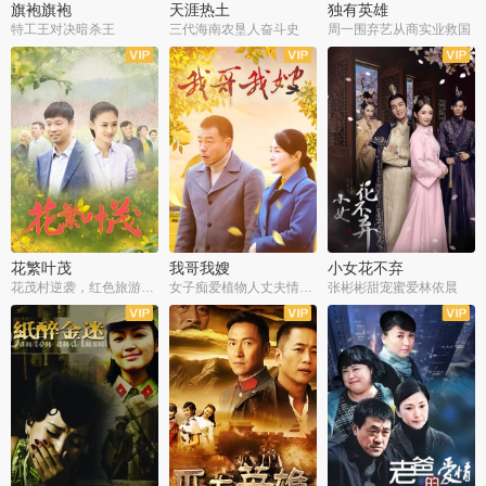
旗袍旗袍
天涯热土
独有英雄
特工王对决暗杀王
三代海南农垦人奋斗史
周一围弃艺从商实业救国
全34集
全50集
全51集
花繁叶茂
我哥我嫂
小女花不弃
花茂村逆袭，红色旅游出圈
女子痴爱植物人丈夫情定一生
张彬彬甜宠蜜爱林依晨
全42集
全35集
全32集