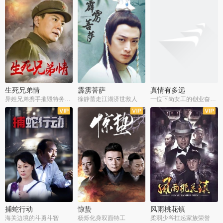
生死兄弟情
霹雳菩萨
真情有多远
异姓兄弟携手摧毁特务阴谋
徐静蕾走江湖济世救人
一位下岗女工的创业奋斗史
全22集
全39集
全36集
捕蛇行动
惊蛰
风雨桃花镇
海关边境的斗勇斗智
杨烁化身双面特工
柔弱少爷扛起家族荣誉