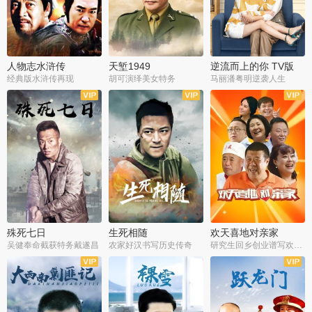
人物志水浒传
天堑1949
逆流而上的你 TV版
经典版水浒传再现
胡可演绎美女特务
马丽潘粤明逆袭人生
全34集
全21集
全35集
殊死七日
生死相随
欢天喜地对亲家
吴健奉命截获特务戴遂昌
农家好汉书写历史传奇
研究生回乡创业谱写欢乐爱情
全40集
全21集
全30集