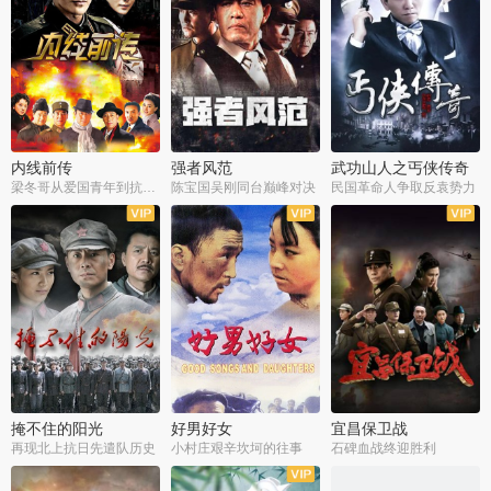
内线前传
强者风范
武功山人之丐侠传奇
梁冬哥从爱国青年到抗战精英
陈宝国吴刚同台巅峰对决
民国革命人争取反袁势力
全38集
全9集
全35集
掩不住的阳光
好男好女
宜昌保卫战
再现北上抗日先遣队历史
小村庄艰辛坎坷的往事
石碑血战终迎胜利
全37集
全40集
全25集