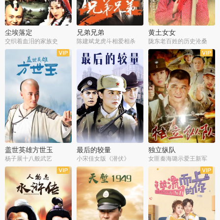
尘埃落定
兄弟兄弟
黄土女女
交织着血泪的家族史
陈建斌龙虎斗相爱相杀
陇东老百姓的历史沧桑
全36集
全28集
全44集
盖世英雄方世玉
最后的较量
独立纵队
杨子展十八般武艺
小宋佳女版《潜伏》
女匪秦海璐示爱王新军
全40集
全30集
全43集