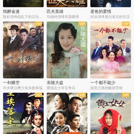
纸醉金迷
匹夫英雄
老爸的爱情
陈好演绎战乱下的沉沦人生
马德钟演绎坦荡豪情
何冰演绎退伍老兵的生活
全40集
全33集
全36集
一剑横空
东陵大盗
一个都不能少
功夫硬汉樊少皇杀敌诛寇
爱国志士夺宝奇兵
脱贫之路的酸甜苦辣
全25集
全50集
全23集