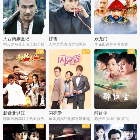
大西南剿匪记
裸雪
跃龙门
柳云龙马苏上演正邪互博
人性之恶直击官场黑幕
李保田追查科考奇案
全36集
全37集
全30集
新猛龙过江
闪亮爱
醉红尘
陈国坤杨蓉联手热血抗敌
单亲妈妈巧化解再婚难题
陈妍希演绎中国版“乱世佳人”
全30集
全30集
全30集