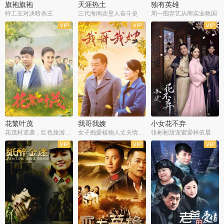
旗袍旗袍
天涯热土
独有英雄
特工王对决暗杀王
三代海南农垦人奋斗史
周一围弃艺从商实业救国
全34集
全50集
全51集
花繁叶茂
我哥我嫂
小女花不弃
花茂村逆袭，红色旅游出圈
女子痴爱植物人丈夫情定一生
张彬彬甜宠蜜爱林依晨
全42集
全35集
全32集