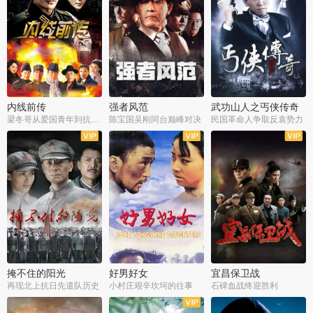
内线前传
强者风范
武功山人之丐侠传奇
梁冬哥从爱国青年到抗战精英
陈宝国吴刚同台巅峰对决
民国革命人争取反袁势力
全38集
全9集
全35集
掩不住的阳光
好男好女
宜昌保卫战
再现北上抗日先遣队历史
小村庄艰辛坎坷的往事
石碑血战终迎胜利
全37集
全40集
全25集