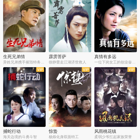
生死兄弟情
霹雳菩萨
真情有多远
异姓兄弟携手摧毁特务阴谋
徐静蕾走江湖济世救人
一位下岗女工的创业奋斗史
全22集
全39集
全36集
捕蛇行动
惊蛰
风雨桃花镇
海关边境的斗勇斗智
杨烁化身双面特工
柔弱少爷扛起家族荣誉