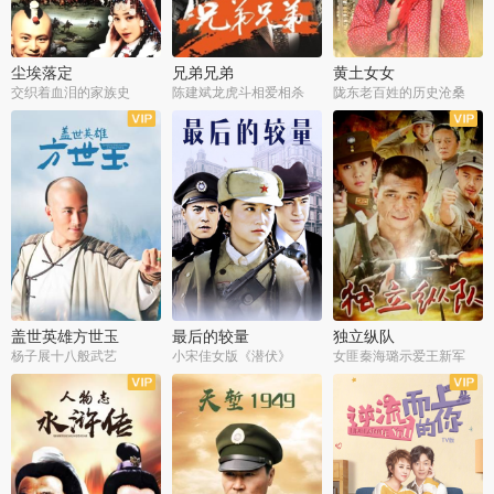
尘埃落定
兄弟兄弟
黄土女女
交织着血泪的家族史
陈建斌龙虎斗相爱相杀
陇东老百姓的历史沧桑
全36集
全28集
全44集
盖世英雄方世玉
最后的较量
独立纵队
杨子展十八般武艺
小宋佳女版《潜伏》
女匪秦海璐示爱王新军
全40集
全30集
全43集