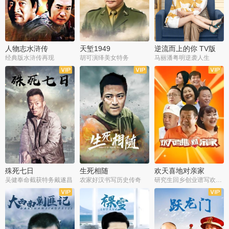
人物志水浒传
天堑1949
逆流而上的你 TV版
经典版水浒传再现
胡可演绎美女特务
马丽潘粤明逆袭人生
全34集
全21集
全35集
殊死七日
生死相随
欢天喜地对亲家
吴健奉命截获特务戴遂昌
农家好汉书写历史传奇
研究生回乡创业谱写欢乐爱情
全40集
全21集
全30集