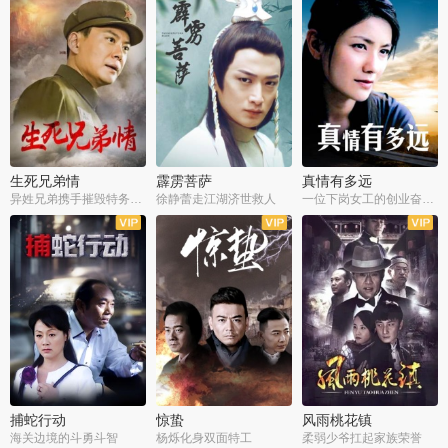
生死兄弟情
霹雳菩萨
真情有多远
异姓兄弟携手摧毁特务阴谋
徐静蕾走江湖济世救人
一位下岗女工的创业奋斗史
全22集
全39集
全36集
捕蛇行动
惊蛰
风雨桃花镇
海关边境的斗勇斗智
杨烁化身双面特工
柔弱少爷扛起家族荣誉