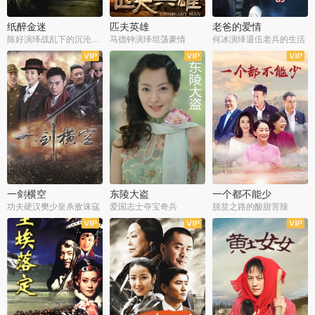
纸醉金迷
匹夫英雄
老爸的爱情
陈好演绎战乱下的沉沦人生
马德钟演绎坦荡豪情
何冰演绎退伍老兵的生活
全40集
全33集
全36集
一剑横空
东陵大盗
一个都不能少
功夫硬汉樊少皇杀敌诛寇
爱国志士夺宝奇兵
脱贫之路的酸甜苦辣
全25集
全50集
全23集