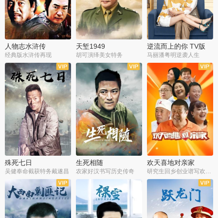
人物志水浒传
天堑1949
逆流而上的你 TV版
经典版水浒传再现
胡可演绎美女特务
马丽潘粤明逆袭人生
全34集
全21集
全35集
殊死七日
生死相随
欢天喜地对亲家
吴健奉命截获特务戴遂昌
农家好汉书写历史传奇
研究生回乡创业谱写欢乐爱情
全40集
全21集
全30集