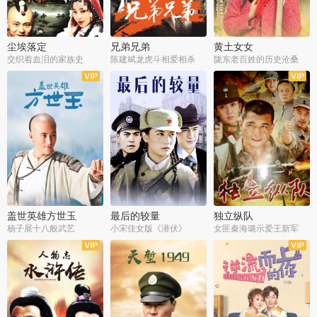
尘埃落定
兄弟兄弟
黄土女女
交织着血泪的家族史
陈建斌龙虎斗相爱相杀
陇东老百姓的历史沧桑
全36集
全28集
全44集
盖世英雄方世玉
最后的较量
独立纵队
杨子展十八般武艺
小宋佳女版《潜伏》
女匪秦海璐示爱王新军
全40集
全30集
全43集