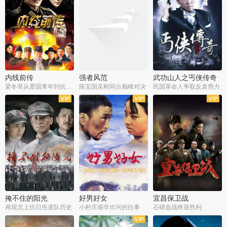
内线前传
强者风范
武功山人之丐侠传奇
梁冬哥从爱国青年到抗战精英
陈宝国吴刚同台巅峰对决
民国革命人争取反袁势力
全38集
全9集
全35集
掩不住的阳光
好男好女
宜昌保卫战
再现北上抗日先遣队历史
小村庄艰辛坎坷的往事
石碑血战终迎胜利
全37集
全40集
全25集