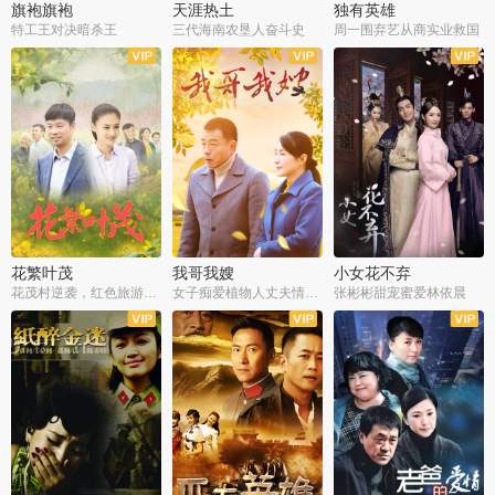
旗袍旗袍
天涯热土
独有英雄
特工王对决暗杀王
三代海南农垦人奋斗史
周一围弃艺从商实业救国
全34集
全50集
全51集
花繁叶茂
我哥我嫂
小女花不弃
花茂村逆袭，红色旅游出圈
女子痴爱植物人丈夫情定一生
张彬彬甜宠蜜爱林依晨
全42集
全35集
全32集