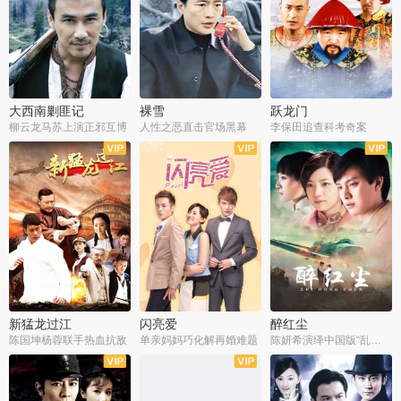
大西南剿匪记
裸雪
跃龙门
柳云龙马苏上演正邪互博
人性之恶直击官场黑幕
李保田追查科考奇案
全36集
全37集
全30集
新猛龙过江
闪亮爱
醉红尘
陈国坤杨蓉联手热血抗敌
单亲妈妈巧化解再婚难题
陈妍希演绎中国版“乱世佳人”
全30集
全30集
全30集