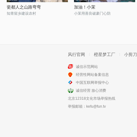
瓷都人之山路弯弯
加油！小茉
知青留乡建设农村
小茉用善良破豪门心防
风行官网
橙星梦工厂
小剪刀
诚信示范网站
经营性网站备案信息
中国互联网举报中心
诚信经营 放心消费
北京12318文化市场举报热线
举报邮箱：
kefu@fun.tv