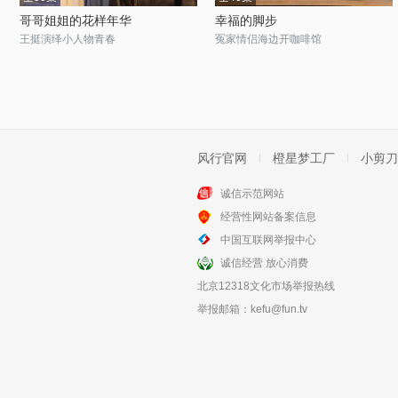
哥哥姐姐的花样年华
幸福的脚步
王挺演绎小人物青春
冤家情侣海边开咖啡馆
风行官网
橙星梦工厂
小剪刀
诚信示范网站
经营性网站备案信息
中国互联网举报中心
诚信经营 放心消费
北京12318文化市场举报热线
举报邮箱：
kefu@fun.tv