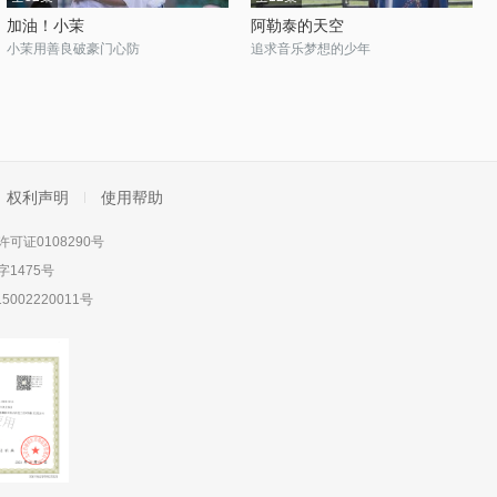
加油！小茉
阿勒泰的天空
小茉用善良破豪门心防
追求音乐梦想的少年
权利声明
使用帮助
可证0108290号
1475号
5002220011号