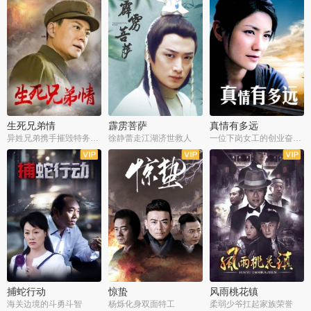
生死兄弟情
霹雳菩萨
真情有多远
异姓兄弟携手摧毁特务阴谋
徐静蕾走江湖济世救人
一位下岗女工的创业奋斗史
全22集
全39集
全36集
捕蛇行动
惊蛰
风雨桃花镇
海关边境的斗勇斗智
杨烁化身双面特工
柔弱少爷扛起家族荣誉