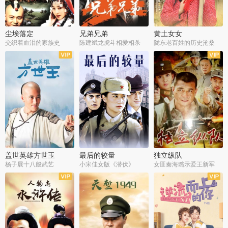
尘埃落定
兄弟兄弟
黄土女女
交织着血泪的家族史
陈建斌龙虎斗相爱相杀
陇东老百姓的历史沧桑
全36集
全28集
全44集
盖世英雄方世玉
最后的较量
独立纵队
杨子展十八般武艺
小宋佳女版《潜伏》
女匪秦海璐示爱王新军
全40集
全30集
全43集