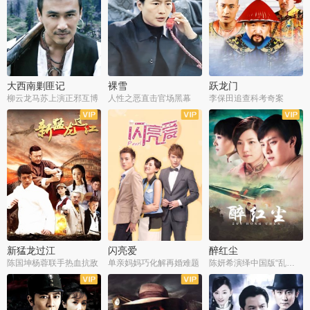
大西南剿匪记
裸雪
跃龙门
柳云龙马苏上演正邪互博
人性之恶直击官场黑幕
李保田追查科考奇案
全36集
全37集
全30集
新猛龙过江
闪亮爱
醉红尘
陈国坤杨蓉联手热血抗敌
单亲妈妈巧化解再婚难题
陈妍希演绎中国版“乱世佳人”
全30集
全30集
全30集