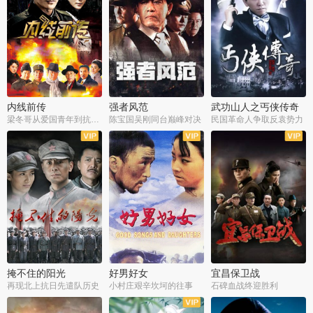
内线前传
强者风范
武功山人之丐侠传奇
梁冬哥从爱国青年到抗战精英
陈宝国吴刚同台巅峰对决
民国革命人争取反袁势力
全38集
全9集
全35集
掩不住的阳光
好男好女
宜昌保卫战
再现北上抗日先遣队历史
小村庄艰辛坎坷的往事
石碑血战终迎胜利
全37集
全40集
全25集