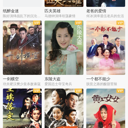
纸醉金迷
匹夫英雄
老爸的爱情
陈好演绎战乱下的沉沦人生
马德钟演绎坦荡豪情
何冰演绎退伍老兵的生活
全40集
全33集
全36集
一剑横空
东陵大盗
一个都不能少
功夫硬汉樊少皇杀敌诛寇
爱国志士夺宝奇兵
脱贫之路的酸甜苦辣
全25集
全50集
全23集