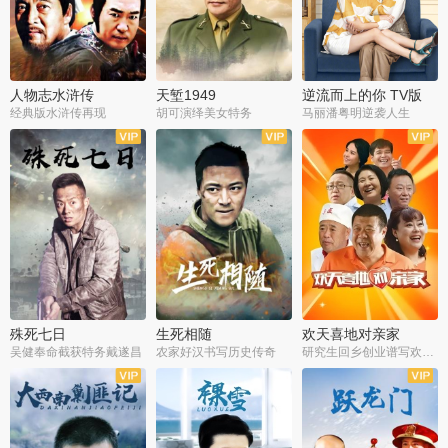
人物志水浒传
天堑1949
逆流而上的你 TV版
经典版水浒传再现
胡可演绎美女特务
马丽潘粤明逆袭人生
全34集
全21集
全35集
殊死七日
生死相随
欢天喜地对亲家
吴健奉命截获特务戴遂昌
农家好汉书写历史传奇
研究生回乡创业谱写欢乐爱情
全40集
全21集
全30集