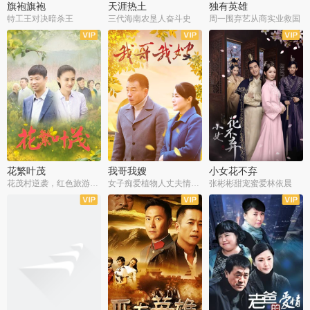
旗袍旗袍
天涯热土
独有英雄
特工王对决暗杀王
三代海南农垦人奋斗史
周一围弃艺从商实业救国
全34集
全50集
全51集
花繁叶茂
我哥我嫂
小女花不弃
花茂村逆袭，红色旅游出圈
女子痴爱植物人丈夫情定一生
张彬彬甜宠蜜爱林依晨
全42集
全35集
全32集