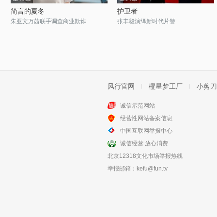
简言的夏冬
护卫者
朱亚文万茜联手调查商业欺诈
张丰毅演绎新时代片警
风行官网
橙星梦工厂
小剪刀
诚信示范网站
经营性网站备案信息
中国互联网举报中心
诚信经营 放心消费
北京12318文化市场举报热线
举报邮箱：
kefu@fun.tv