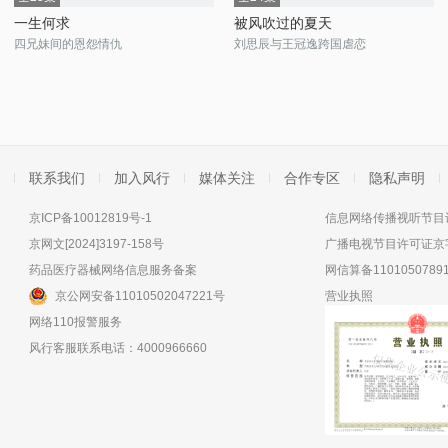
一生何求
被风吹过的夏天
四兄妹间的恩怨情仇
刘思辰与王冠逸跨国虐恋
联系我们
加入风行
媒体关注
合作专区
隐私声明
京ICP备10012819号-1
信息网络传播视听节目许
京网文[2024]3197-158号
广播电视节目许可证京字
药品医疗器械网络信息服务备案
网信算备11010507891
京公网安备11010502047221号
营业执照
网络110报警服务
风行客服联系电话：4000966660