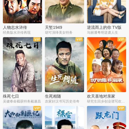
人物志水浒传
天堑1949
逆流而上的你 TV版
经典版水浒传再现
胡可演绎美女特务
马丽潘粤明逆袭人生
全34集
全21集
全35集
殊死七日
生死相随
欢天喜地对亲家
吴健奉命截获特务戴遂昌
农家好汉书写历史传奇
研究生回乡创业谱写欢乐爱情
全40集
全21集
全30集