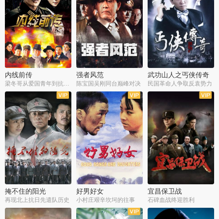
内线前传
强者风范
武功山人之丐侠传奇
梁冬哥从爱国青年到抗战精英
陈宝国吴刚同台巅峰对决
民国革命人争取反袁势力
全38集
全9集
全35集
掩不住的阳光
好男好女
宜昌保卫战
再现北上抗日先遣队历史
小村庄艰辛坎坷的往事
石碑血战终迎胜利
全37集
全40集
全25集