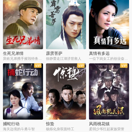
生死兄弟情
霹雳菩萨
真情有多远
异姓兄弟携手摧毁特务阴谋
徐静蕾走江湖济世救人
一位下岗女工的创业奋斗史
全22集
全39集
全36集
捕蛇行动
惊蛰
风雨桃花镇
海关边境的斗勇斗智
杨烁化身双面特工
柔弱少爷扛起家族荣誉