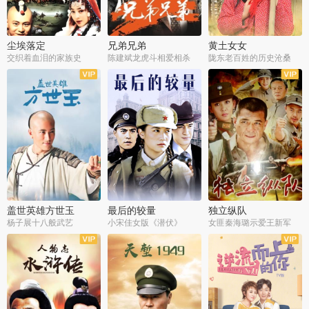
尘埃落定
兄弟兄弟
黄土女女
交织着血泪的家族史
陈建斌龙虎斗相爱相杀
陇东老百姓的历史沧桑
全36集
全28集
全44集
盖世英雄方世玉
最后的较量
独立纵队
杨子展十八般武艺
小宋佳女版《潜伏》
女匪秦海璐示爱王新军
全40集
全30集
全43集