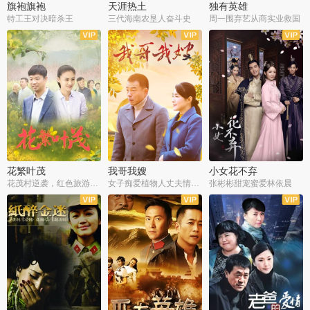
旗袍旗袍
天涯热土
独有英雄
特工王对决暗杀王
三代海南农垦人奋斗史
周一围弃艺从商实业救国
全34集
全50集
全51集
花繁叶茂
我哥我嫂
小女花不弃
花茂村逆袭，红色旅游出圈
女子痴爱植物人丈夫情定一生
张彬彬甜宠蜜爱林依晨
全42集
全35集
全32集