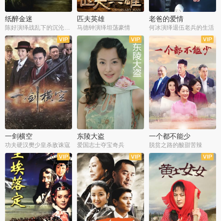
纸醉金迷
匹夫英雄
老爸的爱情
陈好演绎战乱下的沉沦人生
马德钟演绎坦荡豪情
何冰演绎退伍老兵的生活
全40集
全33集
全36集
一剑横空
东陵大盗
一个都不能少
功夫硬汉樊少皇杀敌诛寇
爱国志士夺宝奇兵
脱贫之路的酸甜苦辣
全25集
全50集
全23集