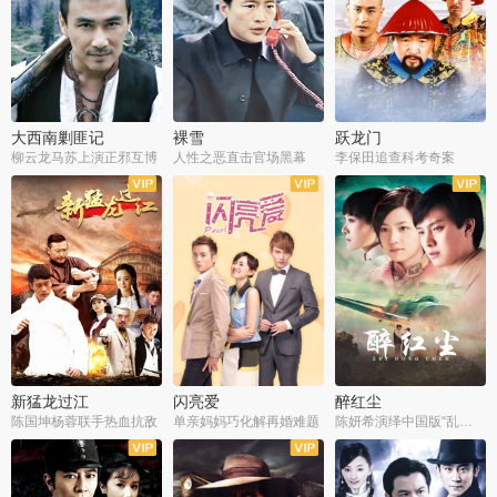
大西南剿匪记
裸雪
跃龙门
柳云龙马苏上演正邪互博
人性之恶直击官场黑幕
李保田追查科考奇案
全36集
全37集
全30集
新猛龙过江
闪亮爱
醉红尘
陈国坤杨蓉联手热血抗敌
单亲妈妈巧化解再婚难题
陈妍希演绎中国版“乱世佳人”
全30集
全30集
全30集