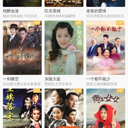
纸醉金迷
匹夫英雄
老爸的爱情
陈好演绎战乱下的沉沦人生
马德钟演绎坦荡豪情
何冰演绎退伍老兵的生活
全40集
全33集
全36集
一剑横空
东陵大盗
一个都不能少
功夫硬汉樊少皇杀敌诛寇
爱国志士夺宝奇兵
脱贫之路的酸甜苦辣
全25集
全50集
全23集