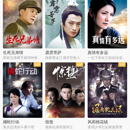
生死兄弟情
霹雳菩萨
真情有多远
异姓兄弟携手摧毁特务阴谋
徐静蕾走江湖济世救人
一位下岗女工的创业奋斗史
全22集
全39集
全36集
捕蛇行动
惊蛰
风雨桃花镇
海关边境的斗勇斗智
杨烁化身双面特工
柔弱少爷扛起家族荣誉