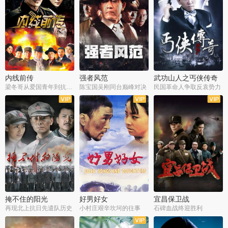
内线前传
强者风范
武功山人之丐侠传奇
梁冬哥从爱国青年到抗战精英
陈宝国吴刚同台巅峰对决
民国革命人争取反袁势力
全38集
全9集
全35集
掩不住的阳光
好男好女
宜昌保卫战
再现北上抗日先遣队历史
小村庄艰辛坎坷的往事
石碑血战终迎胜利
全37集
全40集
全25集