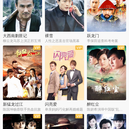
大西南剿匪记
裸雪
跃龙门
柳云龙马苏上演正邪互博
人性之恶直击官场黑幕
李保田追查科考奇案
全36集
全37集
全30集
新猛龙过江
闪亮爱
醉红尘
陈国坤杨蓉联手热血抗敌
单亲妈妈巧化解再婚难题
陈妍希演绎中国版“乱世佳人”
全30集
全30集
全30集