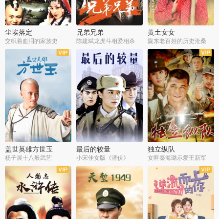
尘埃落定
兄弟兄弟
黄土女女
交织着血泪的家族史
陈建斌龙虎斗相爱相杀
陇东老百姓的历史沧桑
全36集
全28集
全44集
盖世英雄方世玉
最后的较量
独立纵队
杨子展十八般武艺
小宋佳女版《潜伏》
女匪秦海璐示爱王新军
全40集
全30集
全43集