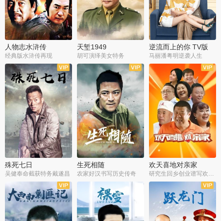
人物志水浒传
天堑1949
逆流而上的你 TV版
经典版水浒传再现
胡可演绎美女特务
马丽潘粤明逆袭人生
全34集
全21集
全35集
殊死七日
生死相随
欢天喜地对亲家
吴健奉命截获特务戴遂昌
农家好汉书写历史传奇
研究生回乡创业谱写欢乐爱情
全40集
全21集
全30集