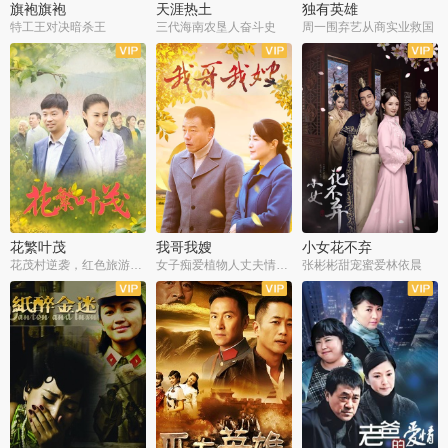
旗袍旗袍
天涯热土
独有英雄
特工王对决暗杀王
三代海南农垦人奋斗史
周一围弃艺从商实业救国
全34集
全50集
全51集
花繁叶茂
我哥我嫂
小女花不弃
花茂村逆袭，红色旅游出圈
女子痴爱植物人丈夫情定一生
张彬彬甜宠蜜爱林依晨
全42集
全35集
全32集