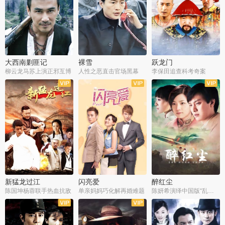
大西南剿匪记
裸雪
跃龙门
柳云龙马苏上演正邪互博
人性之恶直击官场黑幕
李保田追查科考奇案
全36集
全37集
全30集
新猛龙过江
闪亮爱
醉红尘
陈国坤杨蓉联手热血抗敌
单亲妈妈巧化解再婚难题
陈妍希演绎中国版“乱世佳人”
全30集
全30集
全30集