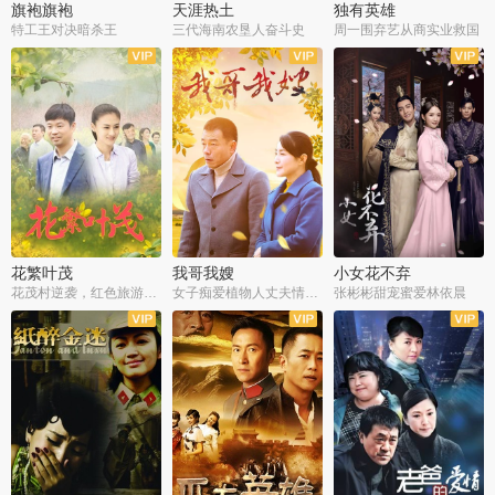
旗袍旗袍
天涯热土
独有英雄
特工王对决暗杀王
三代海南农垦人奋斗史
周一围弃艺从商实业救国
全34集
全50集
全51集
花繁叶茂
我哥我嫂
小女花不弃
花茂村逆袭，红色旅游出圈
女子痴爱植物人丈夫情定一生
张彬彬甜宠蜜爱林依晨
全42集
全35集
全32集