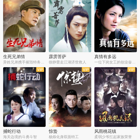
生死兄弟情
霹雳菩萨
真情有多远
异姓兄弟携手摧毁特务阴谋
徐静蕾走江湖济世救人
一位下岗女工的创业奋斗史
全22集
全39集
全36集
捕蛇行动
惊蛰
风雨桃花镇
海关边境的斗勇斗智
杨烁化身双面特工
柔弱少爷扛起家族荣誉