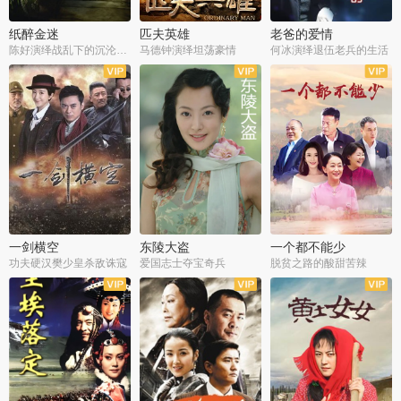
纸醉金迷
匹夫英雄
老爸的爱情
陈好演绎战乱下的沉沦人生
马德钟演绎坦荡豪情
何冰演绎退伍老兵的生活
全40集
全33集
全36集
一剑横空
东陵大盗
一个都不能少
功夫硬汉樊少皇杀敌诛寇
爱国志士夺宝奇兵
脱贫之路的酸甜苦辣
全25集
全50集
全23集