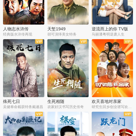
人物志水浒传
天堑1949
逆流而上的你 TV版
经典版水浒传再现
胡可演绎美女特务
马丽潘粤明逆袭人生
全34集
全21集
全35集
殊死七日
生死相随
欢天喜地对亲家
吴健奉命截获特务戴遂昌
农家好汉书写历史传奇
研究生回乡创业谱写欢乐爱情
全40集
全21集
全30集