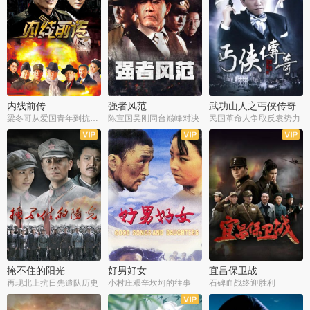
内线前传
强者风范
武功山人之丐侠传奇
梁冬哥从爱国青年到抗战精英
陈宝国吴刚同台巅峰对决
民国革命人争取反袁势力
全38集
全9集
全35集
掩不住的阳光
好男好女
宜昌保卫战
再现北上抗日先遣队历史
小村庄艰辛坎坷的往事
石碑血战终迎胜利
全37集
全40集
全25集