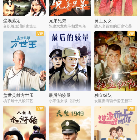
尘埃落定
兄弟兄弟
黄土女女
交织着血泪的家族史
陈建斌龙虎斗相爱相杀
陇东老百姓的历史沧桑
全36集
全28集
全44集
盖世英雄方世玉
最后的较量
独立纵队
杨子展十八般武艺
小宋佳女版《潜伏》
女匪秦海璐示爱王新军
全40集
全30集
全43集