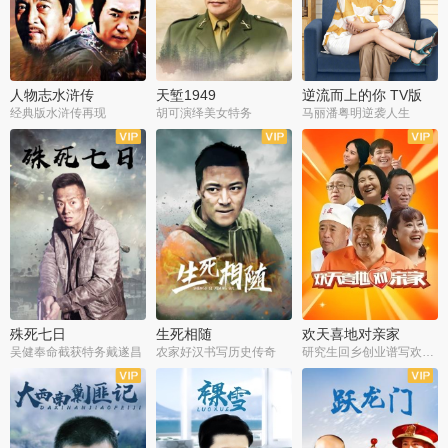
人物志水浒传
天堑1949
逆流而上的你 TV版
经典版水浒传再现
胡可演绎美女特务
马丽潘粤明逆袭人生
全34集
全21集
全35集
殊死七日
生死相随
欢天喜地对亲家
吴健奉命截获特务戴遂昌
农家好汉书写历史传奇
研究生回乡创业谱写欢乐爱情
全40集
全21集
全30集