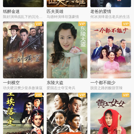
纸醉金迷
匹夫英雄
老爸的爱情
陈好演绎战乱下的沉沦人生
马德钟演绎坦荡豪情
何冰演绎退伍老兵的生活
全40集
全33集
全36集
一剑横空
东陵大盗
一个都不能少
功夫硬汉樊少皇杀敌诛寇
爱国志士夺宝奇兵
脱贫之路的酸甜苦辣
全25集
全50集
全23集