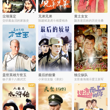
尘埃落定
兄弟兄弟
黄土女女
交织着血泪的家族史
陈建斌龙虎斗相爱相杀
陇东老百姓的历史沧桑
全36集
全28集
全44集
盖世英雄方世玉
最后的较量
独立纵队
杨子展十八般武艺
小宋佳女版《潜伏》
女匪秦海璐示爱王新军
全40集
全30集
全43集