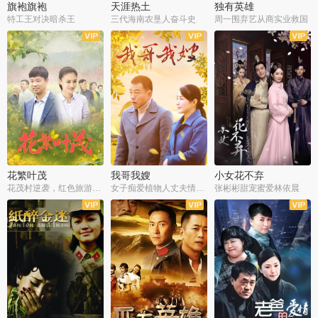
旗袍旗袍
天涯热土
独有英雄
特工王对决暗杀王
三代海南农垦人奋斗史
周一围弃艺从商实业救国
全34集
全50集
全51集
花繁叶茂
我哥我嫂
小女花不弃
花茂村逆袭，红色旅游出圈
女子痴爱植物人丈夫情定一生
张彬彬甜宠蜜爱林依晨
全42集
全35集
全32集