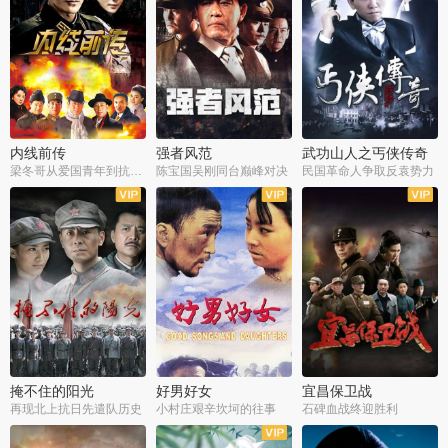
内线前传
强者风范
武功山人之丐侠传奇
梁冬哥从爱国青年到抗战精英
陈宝国吴刚同台巅峰对决
民国革命人争取反袁势力
全38集
全9集
全35集
掩不住的阳光
好男好女
宜昌保卫战
再现北上抗日先遣队历史
小村庄艰辛坎坷的往事
石碑血战终迎胜利
全37集
全40集
全25集