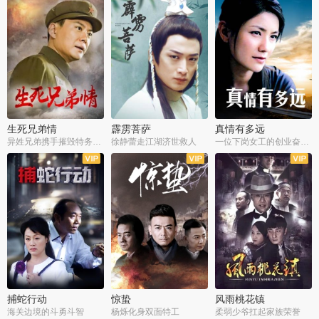
生死兄弟情
霹雳菩萨
真情有多远
异姓兄弟携手摧毁特务阴谋
徐静蕾走江湖济世救人
一位下岗女工的创业奋斗史
全22集
全39集
全36集
捕蛇行动
惊蛰
风雨桃花镇
海关边境的斗勇斗智
杨烁化身双面特工
柔弱少爷扛起家族荣誉