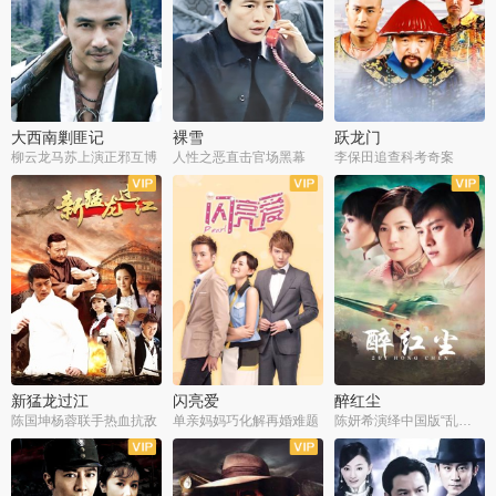
大西南剿匪记
裸雪
跃龙门
柳云龙马苏上演正邪互博
人性之恶直击官场黑幕
李保田追查科考奇案
全36集
全37集
全30集
新猛龙过江
闪亮爱
醉红尘
陈国坤杨蓉联手热血抗敌
单亲妈妈巧化解再婚难题
陈妍希演绎中国版“乱世佳人”
全30集
全30集
全30集