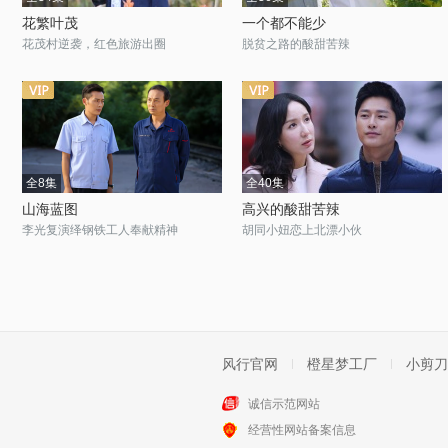
花繁叶茂
一个都不能少
花茂村逆袭，红色旅游出圈
脱贫之路的酸甜苦辣
全8集
全40集
山海蓝图
高兴的酸甜苦辣
李光复演绎钢铁工人奉献精神
胡同小妞恋上北漂小伙
风行官网
橙星梦工厂
小剪刀
诚信示范网站
经营性网站备案信息