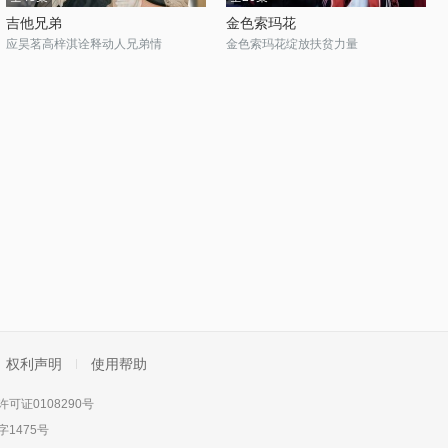
吉他兄弟
金色索玛花
应昊茗高梓淇诠释动人兄弟情
金色索玛花绽放扶贫力量
权利声明
使用帮助
可证0108290号
1475号