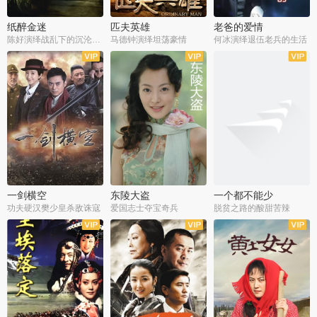
纸醉金迷
匹夫英雄
老爸的爱情
陈好演绎战乱下的沉沦人生
马德钟演绎坦荡豪情
何冰演绎退伍老兵的生活
全40集
全33集
全36集
一剑横空
东陵大盗
一个都不能少
功夫硬汉樊少皇杀敌诛寇
爱国志士夺宝奇兵
脱贫之路的酸甜苦辣
全25集
全50集
全23集