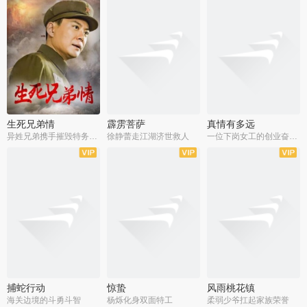
生死兄弟情
霹雳菩萨
真情有多远
异姓兄弟携手摧毁特务阴谋
徐静蕾走江湖济世救人
一位下岗女工的创业奋斗史
全22集
全39集
全36集
捕蛇行动
惊蛰
风雨桃花镇
海关边境的斗勇斗智
杨烁化身双面特工
柔弱少爷扛起家族荣誉