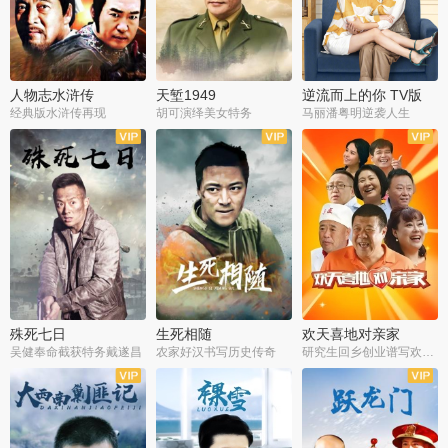
人物志水浒传
天堑1949
逆流而上的你 TV版
经典版水浒传再现
胡可演绎美女特务
马丽潘粤明逆袭人生
全34集
全21集
全35集
殊死七日
生死相随
欢天喜地对亲家
吴健奉命截获特务戴遂昌
农家好汉书写历史传奇
研究生回乡创业谱写欢乐爱情
全40集
全21集
全30集