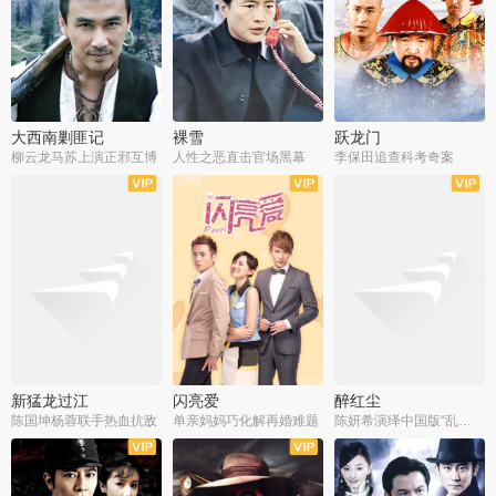
大西南剿匪记
裸雪
跃龙门
柳云龙马苏上演正邪互博
人性之恶直击官场黑幕
李保田追查科考奇案
全36集
全37集
全30集
新猛龙过江
闪亮爱
醉红尘
陈国坤杨蓉联手热血抗敌
单亲妈妈巧化解再婚难题
陈妍希演绎中国版“乱世佳人”
全30集
全30集
全30集