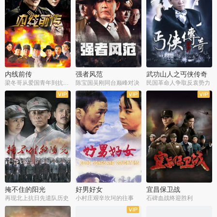
内线前传
强者风范
武功山人之丐侠传奇
梁冬哥从爱国青年到抗战精英
陈宝国吴刚同台巅峰对决
民国革命人争取反袁势力
全38集
全9集
全35集
掩不住的阳光
好男好女
宜昌保卫战
再现北上抗日先遣队历史
小村庄艰辛坎坷的往事
石碑血战终迎胜利
全37集
全40集
全25集