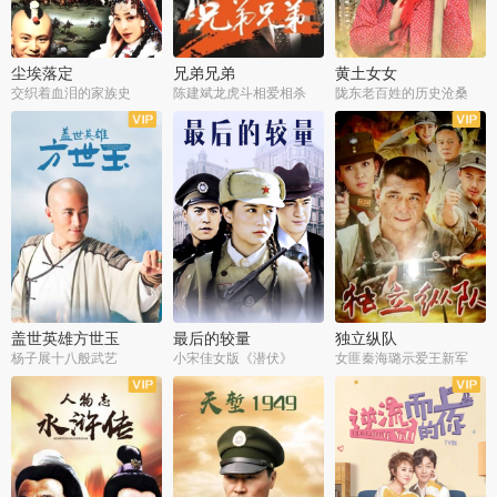
尘埃落定
兄弟兄弟
黄土女女
交织着血泪的家族史
陈建斌龙虎斗相爱相杀
陇东老百姓的历史沧桑
全36集
全28集
全44集
盖世英雄方世玉
最后的较量
独立纵队
杨子展十八般武艺
小宋佳女版《潜伏》
女匪秦海璐示爱王新军
全40集
全30集
全43集