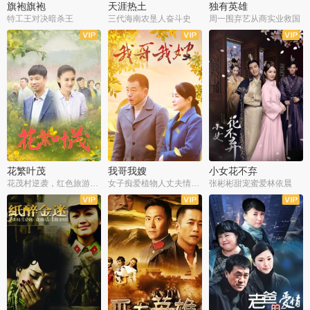
旗袍旗袍
天涯热土
独有英雄
特工王对决暗杀王
三代海南农垦人奋斗史
周一围弃艺从商实业救国
全34集
全50集
全51集
花繁叶茂
我哥我嫂
小女花不弃
花茂村逆袭，红色旅游出圈
女子痴爱植物人丈夫情定一生
张彬彬甜宠蜜爱林依晨
全42集
全35集
全32集