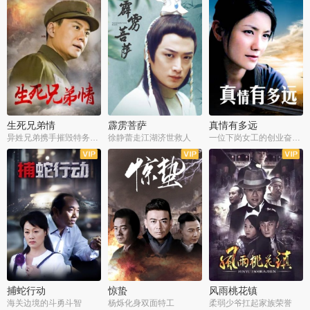
生死兄弟情
霹雳菩萨
真情有多远
异姓兄弟携手摧毁特务阴谋
徐静蕾走江湖济世救人
一位下岗女工的创业奋斗史
全22集
全39集
全36集
捕蛇行动
惊蛰
风雨桃花镇
海关边境的斗勇斗智
杨烁化身双面特工
柔弱少爷扛起家族荣誉