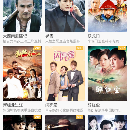
大西南剿匪记
裸雪
跃龙门
柳云龙马苏上演正邪互博
人性之恶直击官场黑幕
李保田追查科考奇案
全36集
全37集
全30集
新猛龙过江
闪亮爱
醉红尘
陈国坤杨蓉联手热血抗敌
单亲妈妈巧化解再婚难题
陈妍希演绎中国版“乱世佳人”
全30集
全30集
全30集