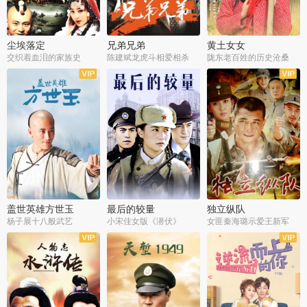
尘埃落定
兄弟兄弟
黄土女女
交织着血泪的家族史
陈建斌龙虎斗相爱相杀
陇东老百姓的历史沧桑
全36集
全28集
全44集
盖世英雄方世玉
最后的较量
独立纵队
杨子展十八般武艺
小宋佳女版《潜伏》
女匪秦海璐示爱王新军
全40集
全30集
全43集