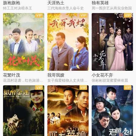
旗袍旗袍
天涯热土
独有英雄
特工王对决暗杀王
三代海南农垦人奋斗史
周一围弃艺从商实业救国
全34集
全50集
全51集
花繁叶茂
我哥我嫂
小女花不弃
花茂村逆袭，红色旅游出圈
女子痴爱植物人丈夫情定一生
张彬彬甜宠蜜爱林依晨
全42集
全35集
全32集