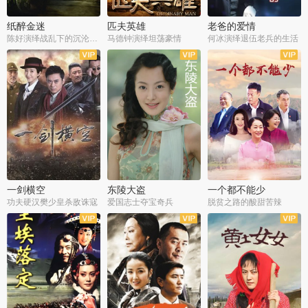
纸醉金迷
匹夫英雄
老爸的爱情
陈好演绎战乱下的沉沦人生
马德钟演绎坦荡豪情
何冰演绎退伍老兵的生活
全40集
全33集
全36集
一剑横空
东陵大盗
一个都不能少
功夫硬汉樊少皇杀敌诛寇
爱国志士夺宝奇兵
脱贫之路的酸甜苦辣
全25集
全50集
全23集