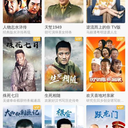
人物志水浒传
天堑1949
逆流而上的你 TV版
经典版水浒传再现
胡可演绎美女特务
马丽潘粤明逆袭人生
全34集
全21集
全35集
殊死七日
生死相随
欢天喜地对亲家
吴健奉命截获特务戴遂昌
农家好汉书写历史传奇
研究生回乡创业谱写欢乐爱情
全40集
全21集
全30集