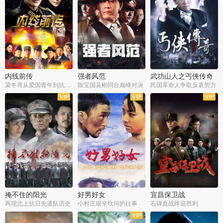
内线前传
强者风范
武功山人之丐侠传奇
梁冬哥从爱国青年到抗战精英
陈宝国吴刚同台巅峰对决
民国革命人争取反袁势力
全38集
全9集
全35集
掩不住的阳光
好男好女
宜昌保卫战
再现北上抗日先遣队历史
小村庄艰辛坎坷的往事
石碑血战终迎胜利
全37集
全40集
全25集