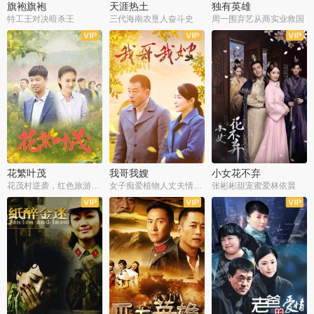
旗袍旗袍
天涯热土
独有英雄
特工王对决暗杀王
三代海南农垦人奋斗史
周一围弃艺从商实业救国
全34集
全50集
全51集
花繁叶茂
我哥我嫂
小女花不弃
花茂村逆袭，红色旅游出圈
女子痴爱植物人丈夫情定一生
张彬彬甜宠蜜爱林依晨
全42集
全35集
全32集