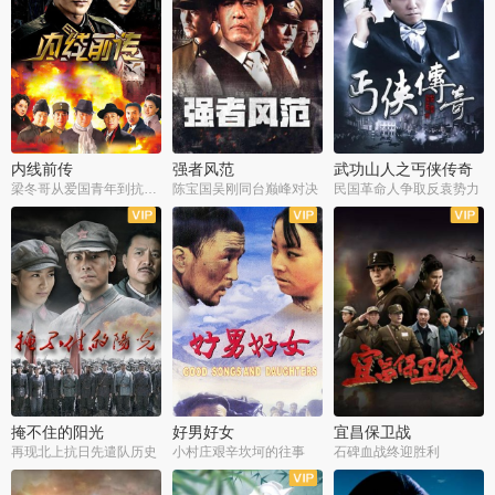
内线前传
强者风范
武功山人之丐侠传奇
梁冬哥从爱国青年到抗战精英
陈宝国吴刚同台巅峰对决
民国革命人争取反袁势力
全38集
全9集
全35集
掩不住的阳光
好男好女
宜昌保卫战
再现北上抗日先遣队历史
小村庄艰辛坎坷的往事
石碑血战终迎胜利
全37集
全40集
全25集