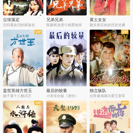
尘埃落定
兄弟兄弟
黄土女女
交织着血泪的家族史
陈建斌龙虎斗相爱相杀
陇东老百姓的历史沧桑
全36集
全28集
全44集
盖世英雄方世玉
最后的较量
独立纵队
杨子展十八般武艺
小宋佳女版《潜伏》
女匪秦海璐示爱王新军
全40集
全30集
全43集