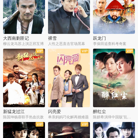
大西南剿匪记
裸雪
跃龙门
柳云龙马苏上演正邪互博
人性之恶直击官场黑幕
李保田追查科考奇案
全36集
全37集
全30集
新猛龙过江
闪亮爱
醉红尘
陈国坤杨蓉联手热血抗敌
单亲妈妈巧化解再婚难题
陈妍希演绎中国版“乱世佳人”
全30集
全30集
全30集