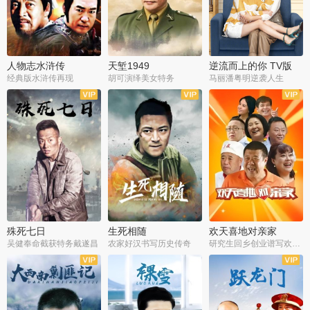
人物志水浒传
天堑1949
逆流而上的你 TV版
经典版水浒传再现
胡可演绎美女特务
马丽潘粤明逆袭人生
全34集
全21集
全35集
殊死七日
生死相随
欢天喜地对亲家
吴健奉命截获特务戴遂昌
农家好汉书写历史传奇
研究生回乡创业谱写欢乐爱情
全40集
全21集
全30集