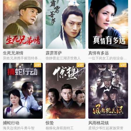
生死兄弟情
霹雳菩萨
真情有多远
异姓兄弟携手摧毁特务阴谋
徐静蕾走江湖济世救人
一位下岗女工的创业奋斗史
全22集
全39集
全36集
捕蛇行动
惊蛰
风雨桃花镇
海关边境的斗勇斗智
杨烁化身双面特工
柔弱少爷扛起家族荣誉