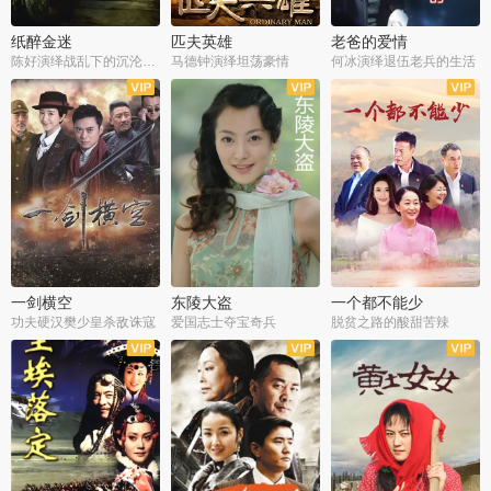
纸醉金迷
匹夫英雄
老爸的爱情
陈好演绎战乱下的沉沦人生
马德钟演绎坦荡豪情
何冰演绎退伍老兵的生活
全40集
全33集
全36集
一剑横空
东陵大盗
一个都不能少
功夫硬汉樊少皇杀敌诛寇
爱国志士夺宝奇兵
脱贫之路的酸甜苦辣
全25集
全50集
全23集