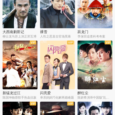
大西南剿匪记
裸雪
跃龙门
柳云龙马苏上演正邪互博
人性之恶直击官场黑幕
李保田追查科考奇案
全36集
全37集
全30集
新猛龙过江
闪亮爱
醉红尘
陈国坤杨蓉联手热血抗敌
单亲妈妈巧化解再婚难题
陈妍希演绎中国版“乱世佳人”
全30集
全30集
全30集