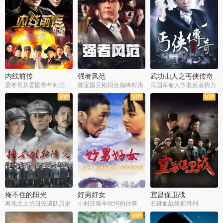
内线前传
强者风范
武功山人之丐侠传奇
梁冬哥从爱国青年到抗战精英
陈宝国吴刚同台巅峰对决
民国革命人争取反袁势力
全38集
全9集
全35集
掩不住的阳光
好男好女
宜昌保卫战
再现北上抗日先遣队历史
小村庄艰辛坎坷的往事
石碑血战终迎胜利
全37集
全40集
全25集