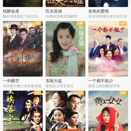
纸醉金迷
匹夫英雄
老爸的爱情
陈好演绎战乱下的沉沦人生
马德钟演绎坦荡豪情
何冰演绎退伍老兵的生活
全40集
全33集
全36集
一剑横空
东陵大盗
一个都不能少
功夫硬汉樊少皇杀敌诛寇
爱国志士夺宝奇兵
脱贫之路的酸甜苦辣
全25集
全50集
全23集