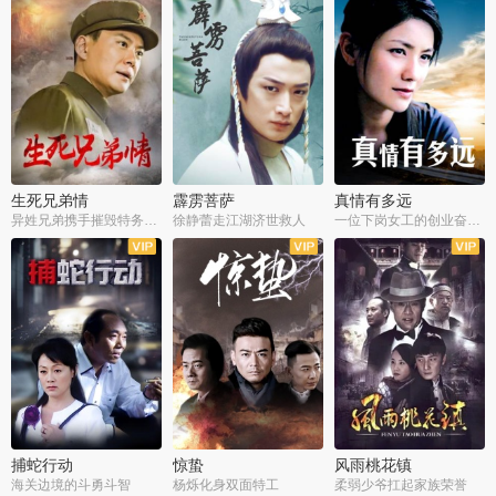
生死兄弟情
霹雳菩萨
真情有多远
异姓兄弟携手摧毁特务阴谋
徐静蕾走江湖济世救人
一位下岗女工的创业奋斗史
全22集
全39集
全36集
捕蛇行动
惊蛰
风雨桃花镇
海关边境的斗勇斗智
杨烁化身双面特工
柔弱少爷扛起家族荣誉