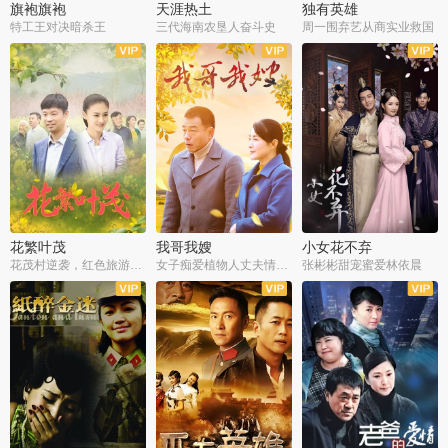
旗袍旗袍
天涯热土
独有英雄
特工王对决暗杀王
三代海南农垦人奋斗史
周一围弃艺从商实业救国
全34集
全50集
全51集
花繁叶茂
我哥我嫂
小女花不弃
花茂村逆袭，红色旅游出圈
女子痴爱植物人丈夫情定一生
张彬彬甜宠蜜爱林依晨
全42集
全35集
全32集