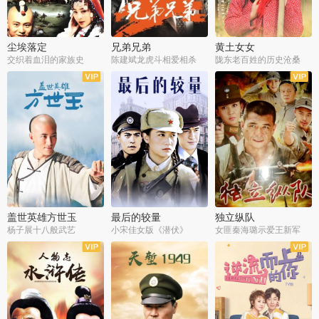
尘埃落定
兄弟兄弟
黄土女女
交织着血泪的家族史
陈建斌龙虎斗相爱相杀
陇东老百姓的历史沧桑
全36集
全28集
全44集
盖世英雄方世玉
最后的较量
独立纵队
杨子展十八般武艺
小宋佳女版《潜伏》
女匪秦海璐示爱王新军
全40集
全30集
全43集