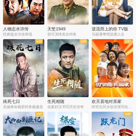
人物志水浒传
天堑1949
逆流而上的你 TV版
经典版水浒传再现
胡可演绎美女特务
马丽潘粤明逆袭人生
全34集
全21集
全35集
殊死七日
生死相随
欢天喜地对亲家
吴健奉命截获特务戴遂昌
农家好汉书写历史传奇
研究生回乡创业谱写欢乐爱情
全40集
全21集
全30集