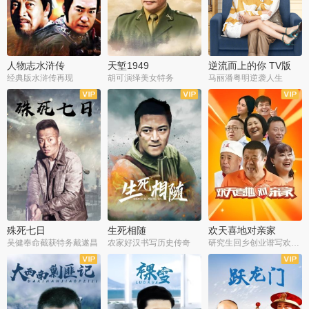
人物志水浒传
天堑1949
逆流而上的你 TV版
经典版水浒传再现
胡可演绎美女特务
马丽潘粤明逆袭人生
全34集
全21集
全35集
殊死七日
生死相随
欢天喜地对亲家
吴健奉命截获特务戴遂昌
农家好汉书写历史传奇
研究生回乡创业谱写欢乐爱情
全40集
全21集
全30集