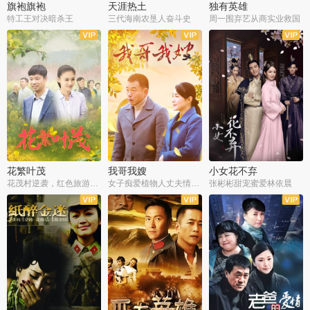
旗袍旗袍
天涯热土
独有英雄
特工王对决暗杀王
三代海南农垦人奋斗史
周一围弃艺从商实业救国
全34集
全50集
全51集
花繁叶茂
我哥我嫂
小女花不弃
花茂村逆袭，红色旅游出圈
女子痴爱植物人丈夫情定一生
张彬彬甜宠蜜爱林依晨
全42集
全35集
全32集