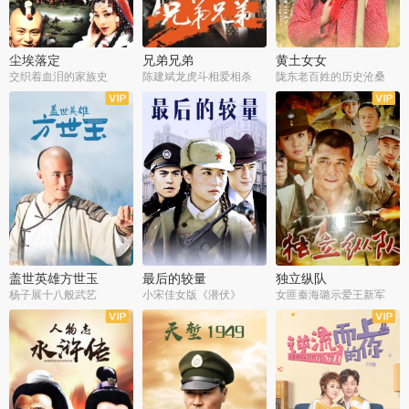
尘埃落定
兄弟兄弟
黄土女女
交织着血泪的家族史
陈建斌龙虎斗相爱相杀
陇东老百姓的历史沧桑
全36集
全28集
全44集
盖世英雄方世玉
最后的较量
独立纵队
杨子展十八般武艺
小宋佳女版《潜伏》
女匪秦海璐示爱王新军
全40集
全30集
全43集