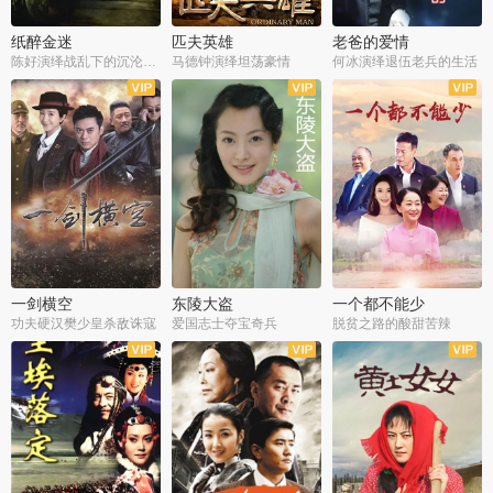
纸醉金迷
匹夫英雄
老爸的爱情
陈好演绎战乱下的沉沦人生
马德钟演绎坦荡豪情
何冰演绎退伍老兵的生活
全40集
全33集
全36集
一剑横空
东陵大盗
一个都不能少
功夫硬汉樊少皇杀敌诛寇
爱国志士夺宝奇兵
脱贫之路的酸甜苦辣
全25集
全50集
全23集