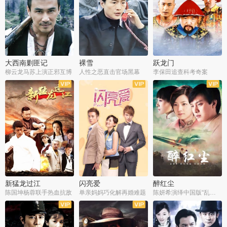
大西南剿匪记
裸雪
跃龙门
柳云龙马苏上演正邪互博
人性之恶直击官场黑幕
李保田追查科考奇案
全36集
全37集
全30集
新猛龙过江
闪亮爱
醉红尘
陈国坤杨蓉联手热血抗敌
单亲妈妈巧化解再婚难题
陈妍希演绎中国版“乱世佳人”
全30集
全30集
全30集