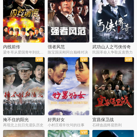
内线前传
强者风范
武功山人之丐侠传奇
梁冬哥从爱国青年到抗战精英
陈宝国吴刚同台巅峰对决
民国革命人争取反袁势力
全38集
全9集
全35集
掩不住的阳光
好男好女
宜昌保卫战
再现北上抗日先遣队历史
小村庄艰辛坎坷的往事
石碑血战终迎胜利
全37集
全40集
全25集