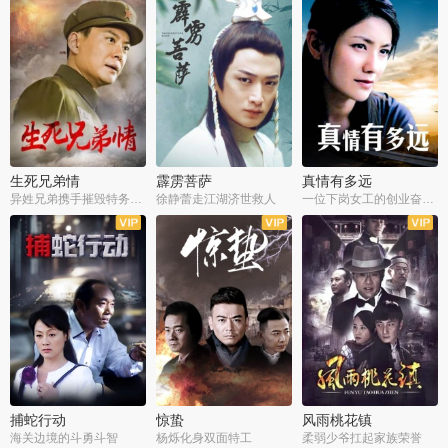
生死兄弟情
霹雳菩萨
真情有多远
异姓兄弟携手摧毁特务阴谋
徐静蕾走江湖济世救人
一位下岗女工的创业奋斗史
全22集
全39集
全36集
捕蛇行动
惊蛰
风雨桃花镇
海关边境的斗勇斗智
杨烁化身双面特工
柔弱少爷扛起家族荣誉