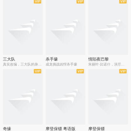
三大队
杀手壕
情陷夜巴黎
真实改编，三大队的身世浮沉
成龙挑战凶悍杀手壕
朱丽叶·比诺什，演尽失爱之痛
奇缘
摩登保镖 粤语版
摩登保镖