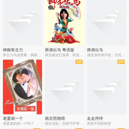
神探朱古力
师弟出马 粤语版
师弟出马
朱古力乌龙查案，疯婆子神助攻
师兄被迫打假赛，阿龙追查斗黑帮
成龙演武馆学徒，为兄搏命战黑道
老婆就一个
南京照相馆
走走停停
老婆真的就一个吗？
南京沦陷，百姓守护罪证底片
意想不到的转变