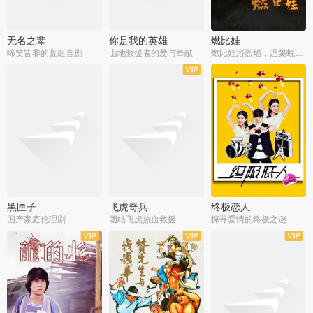
无名之辈
你是我的英雄
燃比娃
啼笑皆非的荒诞喜剧
山地救援者的爱与奉献
燃比娃浴烈焰，涅槃蜕变成人
黑匣子
飞虎奇兵
终极恋人
国产家庭伦理剧
团结飞虎热血救援
探寻爱情的终极之谜