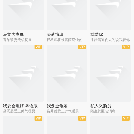
乌龙大家庭
绿液惊魂
我爱你
青年黎姿美貌初显
拯救即将被真菌腐蚀的世界
徐静蕾逼佟大为说我爱你
我要金龟婿 粤语版
我要金龟婿
私人采购员
吕秀菱爱上帅气暖男
吕秀菱爱上帅气暖男
陌生的匿名消息