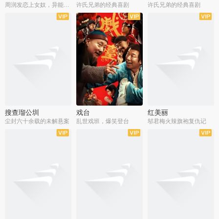
周润发恋上女奴，异能护体战邪派
许氏兄弟的经典喜剧
许氏兄弟的经典喜剧
搜查瑠公圳
戏台
红美丽
尘封六十余载的未解悬案
乱世戏班，爆笑登台
邬君梅火辣旗袍复仇记