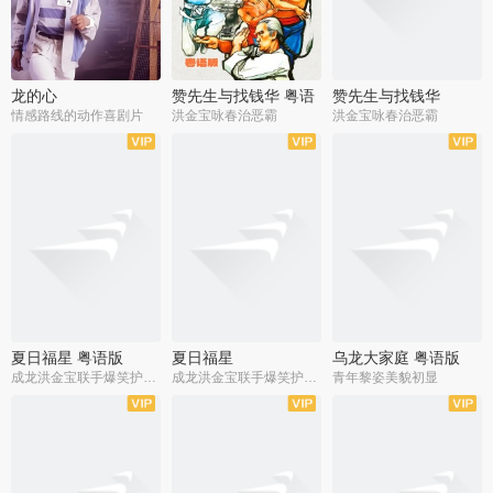
龙的心
赞先生与找钱华 粤语
赞先生与找钱华
版
情感路线的动作喜剧片
洪金宝咏春治恶霸
洪金宝咏春治恶霸
夏日福星 粤语版
夏日福星
乌龙大家庭 粤语版
成龙洪金宝联手爆笑护美女
成龙洪金宝联手爆笑护美女
青年黎姿美貌初显