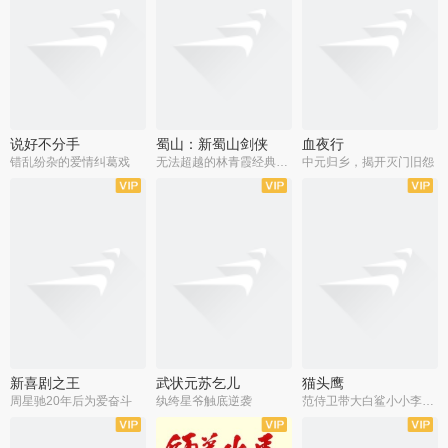
说好不分手
蜀山：新蜀山剑侠
血夜行
错乱纷杂的爱情纠葛戏
无法超越的林青霞经典角色
中元归乡，揭开灭门旧怨
新喜剧之王
武状元苏乞儿
猫头鹰
周星驰20年后为爱奋斗
纨绔星爷触底逆袭
范侍卫带大白鲨小小李破案寻妃