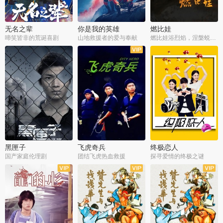
无名之辈
你是我的英雄
燃比娃
啼笑皆非的荒诞喜剧
山地救援者的爱与奉献
燃比娃浴烈焰，涅槃蜕变成人
黑匣子
飞虎奇兵
终极恋人
国产家庭伦理剧
团结飞虎热血救援
探寻爱情的终极之谜