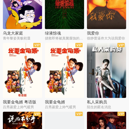
乌龙大家庭
绿液惊魂
我爱你
青年黎姿美貌初显
拯救即将被真菌腐蚀的世界
徐静蕾逼佟大为说我爱你
我要金龟婿 粤语版
我要金龟婿
私人采购员
吕秀菱爱上帅气暖男
吕秀菱爱上帅气暖男
陌生的匿名消息