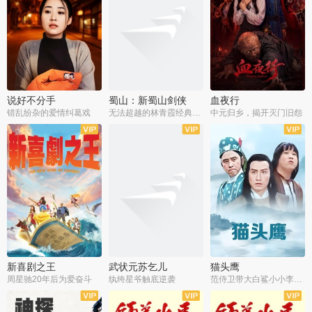
说好不分手
蜀山：新蜀山剑侠
血夜行
错乱纷杂的爱情纠葛戏
无法超越的林青霞经典角色
中元归乡，揭开灭门旧怨
新喜剧之王
武状元苏乞儿
猫头鹰
周星驰20年后为爱奋斗
纨绔星爷触底逆袭
范侍卫带大白鲨小小李破案寻妃