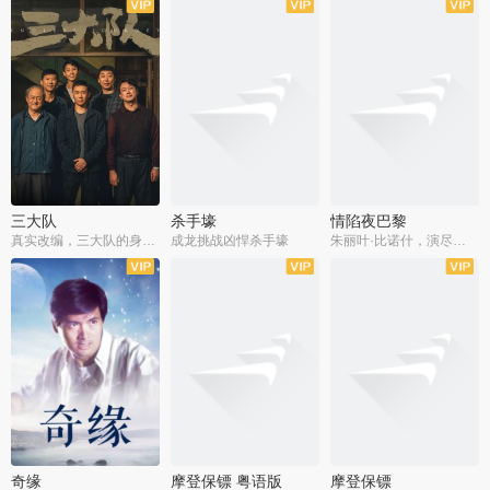
三大队
杀手壕
情陷夜巴黎
真实改编，三大队的身世浮沉
成龙挑战凶悍杀手壕
朱丽叶·比诺什，演尽失爱之痛
奇缘
摩登保镖 粤语版
摩登保镖