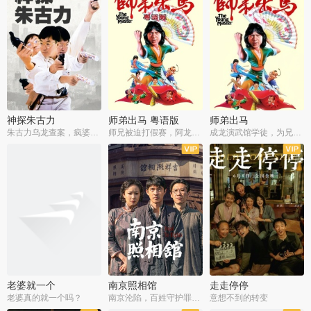
神探朱古力
师弟出马 粤语版
师弟出马
朱古力乌龙查案，疯婆子神助攻
师兄被迫打假赛，阿龙追查斗黑帮
成龙演武馆学徒，为兄搏命战黑道
老婆就一个
南京照相馆
走走停停
老婆真的就一个吗？
南京沦陷，百姓守护罪证底片
意想不到的转变