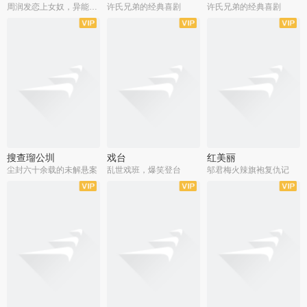
周润发恋上女奴，异能护体战邪派
许氏兄弟的经典喜剧
许氏兄弟的经典喜剧
搜查瑠公圳
戏台
红美丽
尘封六十余载的未解悬案
乱世戏班，爆笑登台
邬君梅火辣旗袍复仇记