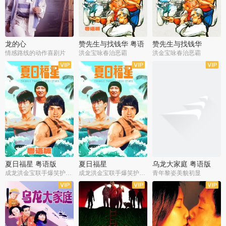
龙的心
赞先生与找钱华 粤语
赞先生与找钱华
版
情感路线的动作喜剧片
洪金宝咏春治恶霸
洪金宝咏春治恶霸
夏日福星 粤语版
夏日福星
乌龙大家庭 粤语版
成龙洪金宝联手爆笑护美女
成龙洪金宝联手爆笑护美女
青年黎姿美貌初显