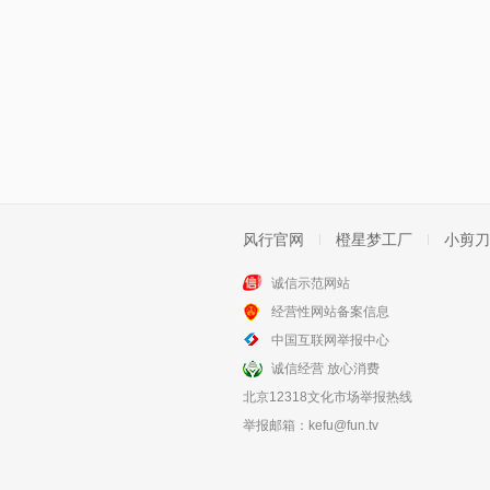
风行官网
橙星梦工厂
小剪刀
诚信示范网站
经营性网站备案信息
中国互联网举报中心
诚信经营 放心消费
北京12318文化市场举报热线
举报邮箱：
kefu@fun.tv