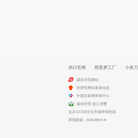
风行官网
橙星梦工厂
小剪刀
诚信示范网站
经营性网站备案信息
中国互联网举报中心
诚信经营 放心消费
北京12318文化市场举报热线
举报邮箱：
kefu@fun.tv