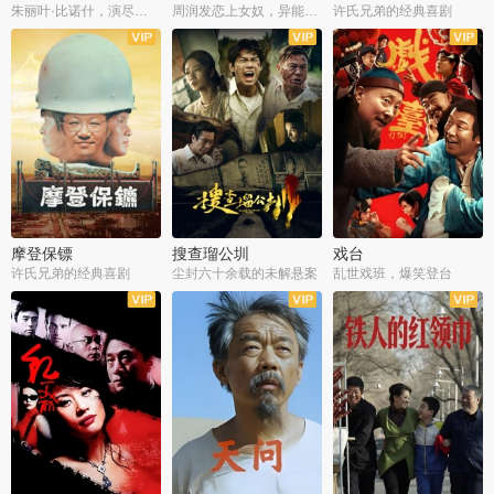
朱丽叶·比诺什，演尽失爱之痛
周润发恋上女奴，异能护体战邪派
许氏兄弟的经典喜剧
摩登保镖
搜查瑠公圳
戏台
许氏兄弟的经典喜剧
尘封六十余载的未解悬案
乱世戏班，爆笑登台