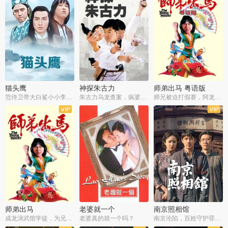
猫头鹰
神探朱古力
师弟出马 粤语版
范侍卫带大白鲨小小李破案寻妃
朱古力乌龙查案，疯婆子神助攻
师兄被迫打假赛，阿龙追查斗黑帮
师弟出马
老婆就一个
南京照相馆
成龙演武馆学徒，为兄搏命战黑道
老婆真的就一个吗？
南京沦陷，百姓守护罪证底片