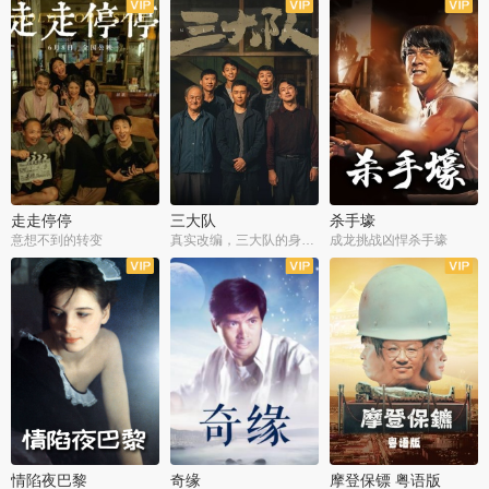
走走停停
三大队
杀手壕
意想不到的转变
真实改编，三大队的身世浮沉
成龙挑战凶悍杀手壕
情陷夜巴黎
奇缘
摩登保镖 粤语版