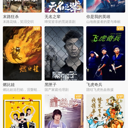
末路狂杀
无名之辈
你是我的英雄
末路花钱，笑泪交织
啼笑皆非的荒诞喜剧
山地救援者的爱与奉献
燃比娃
黑匣子
飞虎奇兵
燃比娃浴烈焰，涅槃蜕变成人
国产家庭伦理剧
团结飞虎热血救援