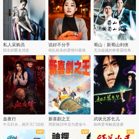
私人采购员
说好不分手
蜀山：新蜀山剑侠
陌生的匿名消息
错乱纷杂的爱情纠葛戏
无法超越的林青霞经典角色
血夜行
新喜剧之王
武状元苏乞儿
中元归乡，揭开灭门旧怨
周星驰20年后为爱奋斗
纨绔星爷触底逆袭