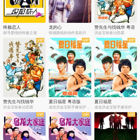
终极恋人
龙的心
赞先生与找钱华 粤语
版
探寻爱情的终极之谜
情感路线的动作喜剧片
洪金宝咏春治恶霸
赞先生与找钱华
夏日福星 粤语版
夏日福星
洪金宝咏春治恶霸
成龙洪金宝联手爆笑护美女
成龙洪金宝联手爆笑护美女