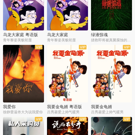
乌龙大家庭 粤语版
乌龙大家庭
绿液惊魂
青年黎姿美貌初显
青年黎姿美貌初显
拯救即将被真菌腐蚀的世界
我爱你
我要金龟婿 粤语版
我要金龟婿
徐静蕾逼佟大为说我爱你
吕秀菱爱上帅气暖男
吕秀菱爱上帅气暖男