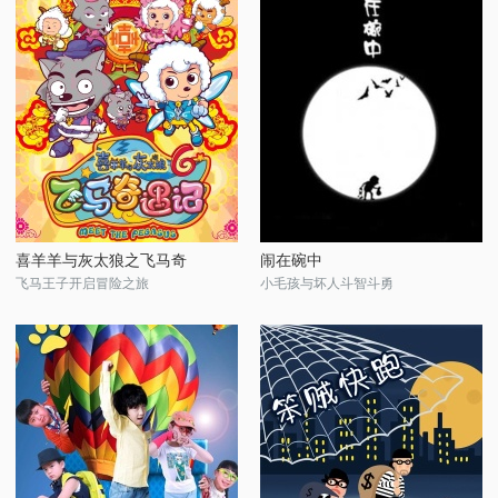
喜羊羊与灰太狼之飞马奇
闹在碗中
飞马王子开启冒险之旅
小毛孩与坏人斗智斗勇