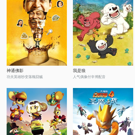
神通佛影
我是狼
功夫英雄秒变落魄囧贼
人气偶像付辛博配音