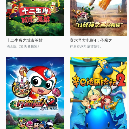
十二生肖之城市英雄
赛尔号大电影4：圣魔之
动画版《复仇者联盟》
神勇赛尔号逆转危机