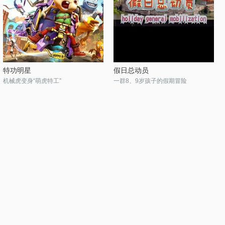
特功明星
假日总动员
机械虎变身“萌虎特工”
一群8、9岁孩子的假期冒险