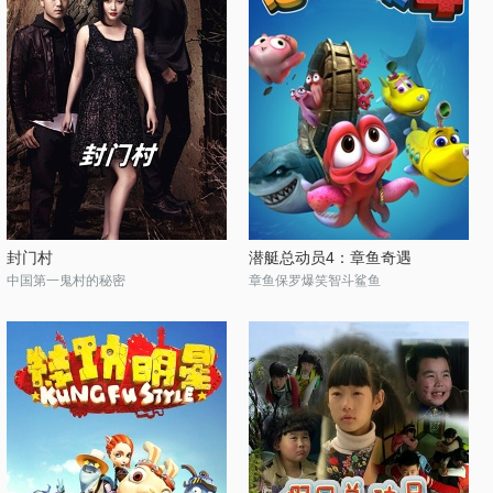
封门村
潜艇总动员4：章鱼奇遇
中国第一鬼村的秘密
章鱼保罗爆笑智斗鲨鱼