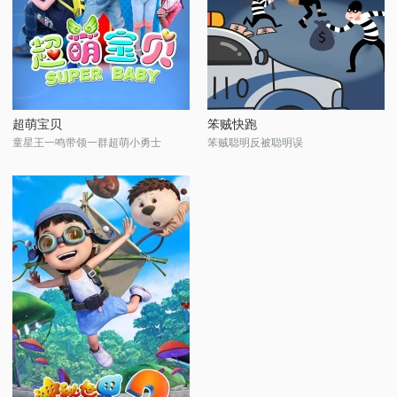
超萌宝贝
笨贼快跑
童星王一鸣带领一群超萌小勇士
笨贼聪明反被聪明误