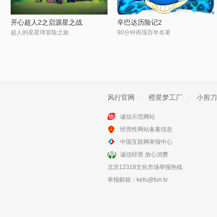
开心超人2之启源星之战
辛巴达历险记2
超人的星星球冒险之旅
90分钟再现百年名著
风行官网
橙星梦工厂
小剪刀
诚信示范网站
经营性网站备案信息
中国互联网举报中心
诚信经营 放心消费
北京12318文化市场举报热线
举报邮箱：
kefu@fun.tv