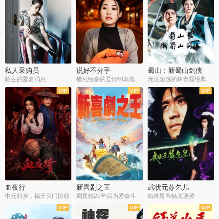
私人采购员
说好不分手
蜀山：新蜀山剑侠
陌生的匿名消息
错乱纷杂的爱情纠葛戏
无法超越的林青霞经典角色
血夜行
新喜剧之王
武状元苏乞儿
中元归乡，揭开灭门旧怨
周星驰20年后为爱奋斗
纨绔星爷触底逆袭