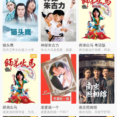
猫头鹰
神探朱古力
师弟出马 粤语版
范侍卫带大白鲨小小李破案寻妃
朱古力乌龙查案，疯婆子神助攻
师兄被迫打假赛，阿龙追查斗黑帮
师弟出马
老婆就一个
南京照相馆
成龙演武馆学徒，为兄搏命战黑道
老婆真的就一个吗？
南京沦陷，百姓守护罪证底片