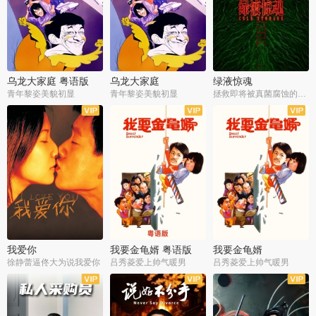
乌龙大家庭 粤语版
乌龙大家庭
绿液惊魂
青年黎姿美貌初显
青年黎姿美貌初显
拯救即将被真菌腐蚀的世界
我爱你
我要金龟婿 粤语版
我要金龟婿
徐静蕾逼佟大为说我爱你
吕秀菱爱上帅气暖男
吕秀菱爱上帅气暖男