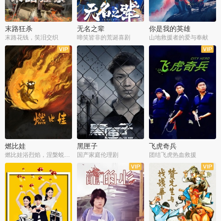
末路狂杀
无名之辈
你是我的英雄
末路花钱，笑泪交织
啼笑皆非的荒诞喜剧
山地救援者的爱与奉献
燃比娃
黑匣子
飞虎奇兵
燃比娃浴烈焰，涅槃蜕变成人
国产家庭伦理剧
团结飞虎热血救援