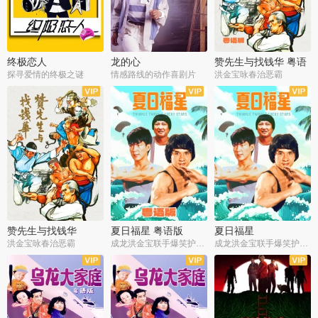
终极恋人
龙的心
赞先生与找钱华 粤语
版
探寻爱情的终极之谜
情感路线的动作喜剧片
洪金宝咏春治恶霸
赞先生与找钱华
夏日福星 粤语版
夏日福星
洪金宝咏春治恶霸
成龙洪金宝联手爆笑护美女
成龙洪金宝联手爆笑护美女