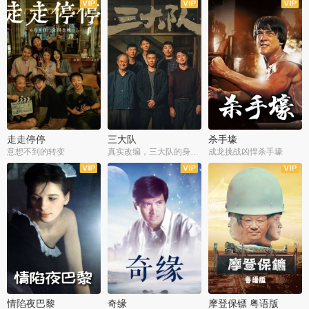
走走停停
三大队
杀手壕
意想不到的转变
真实改编，三大队的身世浮沉
成龙挑战凶悍杀手壕
情陷夜巴黎
奇缘
摩登保镖 粤语版