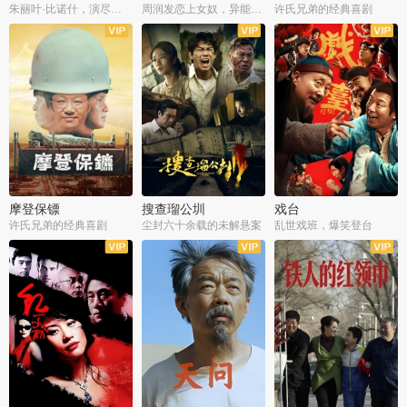
朱丽叶·比诺什，演尽失爱之痛
周润发恋上女奴，异能护体战邪派
许氏兄弟的经典喜剧
摩登保镖
搜查瑠公圳
戏台
许氏兄弟的经典喜剧
尘封六十余载的未解悬案
乱世戏班，爆笑登台