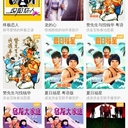
终极恋人
龙的心
赞先生与找钱华 粤语
版
探寻爱情的终极之谜
情感路线的动作喜剧片
洪金宝咏春治恶霸
赞先生与找钱华
夏日福星 粤语版
夏日福星
洪金宝咏春治恶霸
成龙洪金宝联手爆笑护美女
成龙洪金宝联手爆笑护美女