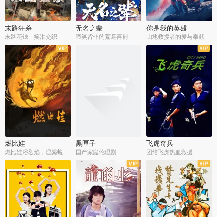
末路狂杀
无名之辈
你是我的英雄
末路花钱，笑泪交织
啼笑皆非的荒诞喜剧
山地救援者的爱与奉献
燃比娃
黑匣子
飞虎奇兵
燃比娃浴烈焰，涅槃蜕变成人
国产家庭伦理剧
团结飞虎热血救援