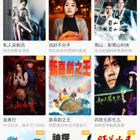
私人采购员
说好不分手
蜀山：新蜀山剑侠
陌生的匿名消息
错乱纷杂的爱情纠葛戏
无法超越的林青霞经典角色
血夜行
新喜剧之王
武状元苏乞儿
中元归乡，揭开灭门旧怨
周星驰20年后为爱奋斗
纨绔星爷触底逆袭