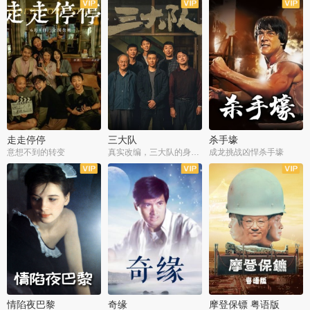
走走停停
三大队
杀手壕
意想不到的转变
真实改编，三大队的身世浮沉
成龙挑战凶悍杀手壕
情陷夜巴黎
奇缘
摩登保镖 粤语版