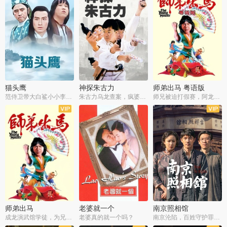
猫头鹰
神探朱古力
师弟出马 粤语版
范侍卫带大白鲨小小李破案寻妃
朱古力乌龙查案，疯婆子神助攻
师兄被迫打假赛，阿龙追查斗黑帮
师弟出马
老婆就一个
南京照相馆
成龙演武馆学徒，为兄搏命战黑道
老婆真的就一个吗？
南京沦陷，百姓守护罪证底片