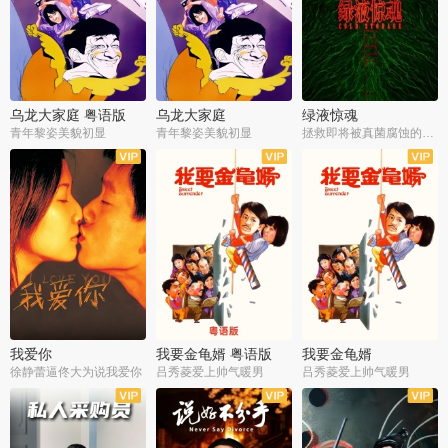
乌龙大家庭 粤语版
乌龙大家庭
绿液惊魂
青年黎姿美貌初显
青年黎姿美貌初显
拯救即将被真菌腐蚀的世界
我爱你
我要金龟婿 粤语版
我要金龟婿
徐静蕾逼佟大为说我爱你
吕秀菱爱上帅气暖男
吕秀菱爱上帅气暖男