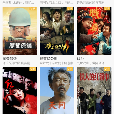
朱丽叶·比诺什，演尽失爱之痛
周润发恋上女奴，异能护体战邪派
许氏兄弟的经典喜剧
摩登保镖
搜查瑠公圳
戏台
许氏兄弟的经典喜剧
尘封六十余载的未解悬案
乱世戏班，爆笑登台