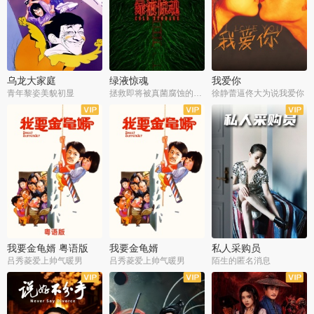
乌龙大家庭
绿液惊魂
我爱你
青年黎姿美貌初显
拯救即将被真菌腐蚀的世界
徐静蕾逼佟大为说我爱你
我要金龟婿 粤语版
我要金龟婿
私人采购员
吕秀菱爱上帅气暖男
吕秀菱爱上帅气暖男
陌生的匿名消息