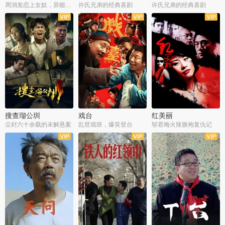
周润发恋上女奴，异能护体战邪派
许氏兄弟的经典喜剧
许氏兄弟的经典喜剧
搜查瑠公圳
戏台
红美丽
尘封六十余载的未解悬案
乱世戏班，爆笑登台
邬君梅火辣旗袍复仇记