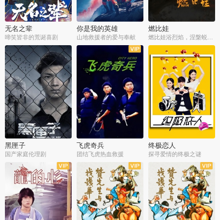
无名之辈
你是我的英雄
燃比娃
啼笑皆非的荒诞喜剧
山地救援者的爱与奉献
燃比娃浴烈焰，涅槃蜕变成人
黑匣子
飞虎奇兵
终极恋人
国产家庭伦理剧
团结飞虎热血救援
探寻爱情的终极之谜