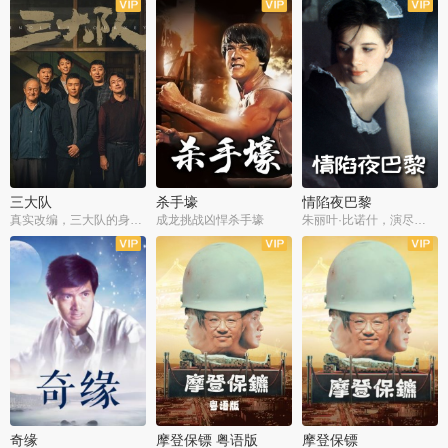
三大队
杀手壕
情陷夜巴黎
真实改编，三大队的身世浮沉
成龙挑战凶悍杀手壕
朱丽叶·比诺什，演尽失爱之痛
奇缘
摩登保镖 粤语版
摩登保镖