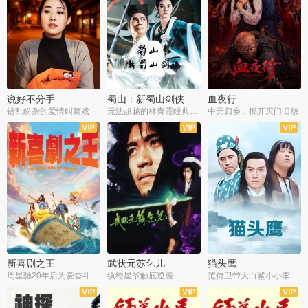
说好不分手
蜀山：新蜀山剑侠
血夜行
错乱纷杂的爱情纠葛戏
无法超越的林青霞经典角色
中元归乡，揭开灭门旧怨
新喜剧之王
武状元苏乞儿
猫头鹰
周星驰20年后为爱奋斗
纨绔星爷触底逆袭
范侍卫带大白鲨小小李破案寻妃