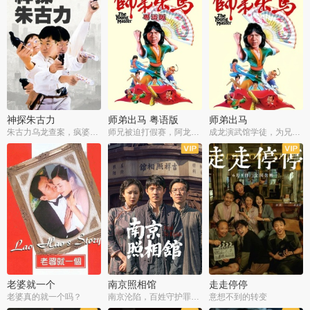
神探朱古力
师弟出马 粤语版
师弟出马
朱古力乌龙查案，疯婆子神助攻
师兄被迫打假赛，阿龙追查斗黑帮
成龙演武馆学徒，为兄搏命战黑道
老婆就一个
南京照相馆
走走停停
老婆真的就一个吗？
南京沦陷，百姓守护罪证底片
意想不到的转变