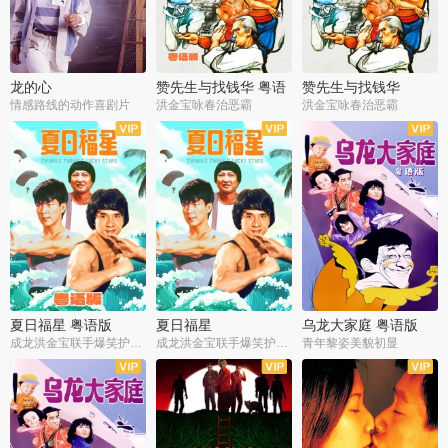
龙的心
赞先生与找钱华 粤语
赞先生与找钱华
版
情感路线的动作喜剧片
洪金宝咏春治恶霸
洪金宝咏春治恶霸
夏日福星 粤语版
夏日福星
乌龙大家庭 粤语版
成龙洪金宝联手爆笑护美女
成龙洪金宝联手爆笑护美女
青年黎姿美貌初显