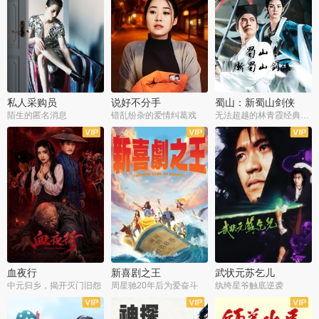
私人采购员
说好不分手
蜀山：新蜀山剑侠
陌生的匿名消息
错乱纷杂的爱情纠葛戏
无法超越的林青霞经典角色
血夜行
新喜剧之王
武状元苏乞儿
中元归乡，揭开灭门旧怨
周星驰20年后为爱奋斗
纨绔星爷触底逆袭