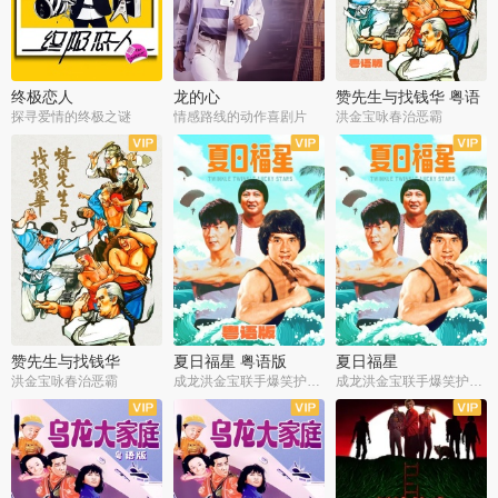
终极恋人
龙的心
赞先生与找钱华 粤语
版
探寻爱情的终极之谜
情感路线的动作喜剧片
洪金宝咏春治恶霸
赞先生与找钱华
夏日福星 粤语版
夏日福星
洪金宝咏春治恶霸
成龙洪金宝联手爆笑护美女
成龙洪金宝联手爆笑护美女