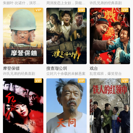
朱丽叶·比诺什，演尽失爱之痛
周润发恋上女奴，异能护体战邪派
许氏兄弟的经典喜剧
摩登保镖
搜查瑠公圳
戏台
许氏兄弟的经典喜剧
尘封六十余载的未解悬案
乱世戏班，爆笑登台