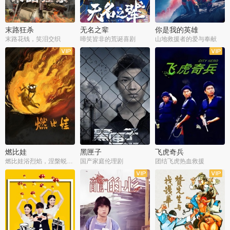
末路狂杀
无名之辈
你是我的英雄
末路花钱，笑泪交织
啼笑皆非的荒诞喜剧
山地救援者的爱与奉献
燃比娃
黑匣子
飞虎奇兵
燃比娃浴烈焰，涅槃蜕变成人
国产家庭伦理剧
团结飞虎热血救援