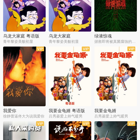
乌龙大家庭 粤语版
乌龙大家庭
绿液惊魂
青年黎姿美貌初显
青年黎姿美貌初显
拯救即将被真菌腐蚀的世界
我爱你
我要金龟婿 粤语版
我要金龟婿
徐静蕾逼佟大为说我爱你
吕秀菱爱上帅气暖男
吕秀菱爱上帅气暖男