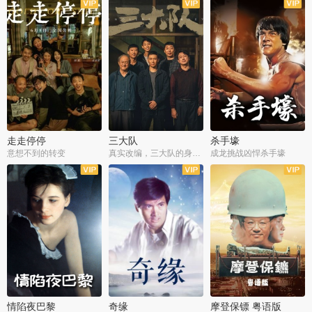
走走停停
三大队
杀手壕
意想不到的转变
真实改编，三大队的身世浮沉
成龙挑战凶悍杀手壕
情陷夜巴黎
奇缘
摩登保镖 粤语版