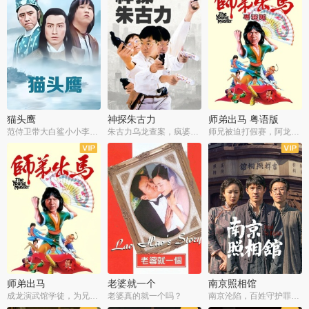
猫头鹰
神探朱古力
师弟出马 粤语版
范侍卫带大白鲨小小李破案寻妃
朱古力乌龙查案，疯婆子神助攻
师兄被迫打假赛，阿龙追查斗黑帮
师弟出马
老婆就一个
南京照相馆
成龙演武馆学徒，为兄搏命战黑道
老婆真的就一个吗？
南京沦陷，百姓守护罪证底片