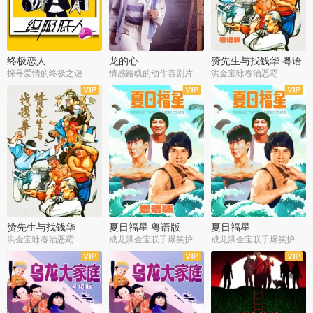
终极恋人
龙的心
赞先生与找钱华 粤语
版
探寻爱情的终极之谜
情感路线的动作喜剧片
洪金宝咏春治恶霸
赞先生与找钱华
夏日福星 粤语版
夏日福星
洪金宝咏春治恶霸
成龙洪金宝联手爆笑护美女
成龙洪金宝联手爆笑护美女