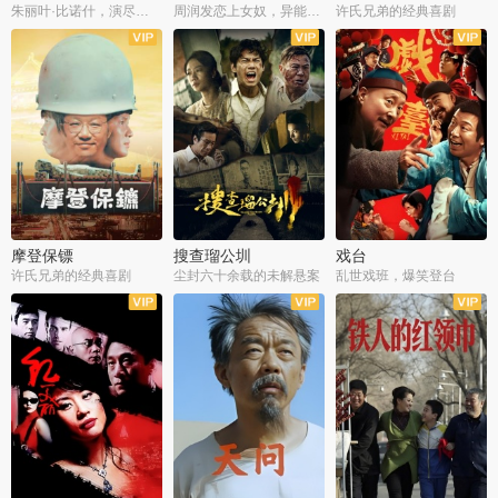
朱丽叶·比诺什，演尽失爱之痛
周润发恋上女奴，异能护体战邪派
许氏兄弟的经典喜剧
摩登保镖
搜查瑠公圳
戏台
许氏兄弟的经典喜剧
尘封六十余载的未解悬案
乱世戏班，爆笑登台