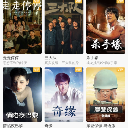
走走停停
三大队
杀手壕
意想不到的转变
真实改编，三大队的身世浮沉
成龙挑战凶悍杀手壕
情陷夜巴黎
奇缘
摩登保镖 粤语版