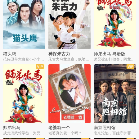
猫头鹰
神探朱古力
师弟出马 粤语版
范侍卫带大白鲨小小李破案寻妃
朱古力乌龙查案，疯婆子神助攻
师兄被迫打假赛，阿龙追查斗黑帮
师弟出马
老婆就一个
南京照相馆
成龙演武馆学徒，为兄搏命战黑道
老婆真的就一个吗？
南京沦陷，百姓守护罪证底片