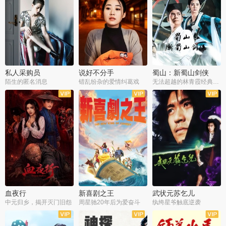
私人采购员
说好不分手
蜀山：新蜀山剑侠
陌生的匿名消息
错乱纷杂的爱情纠葛戏
无法超越的林青霞经典角色
血夜行
新喜剧之王
武状元苏乞儿
中元归乡，揭开灭门旧怨
周星驰20年后为爱奋斗
纨绔星爷触底逆袭