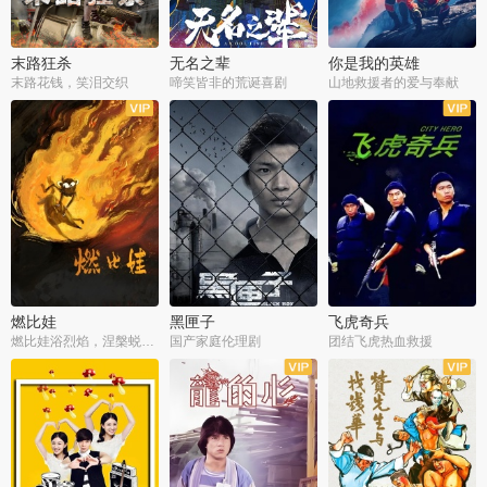
末路狂杀
无名之辈
你是我的英雄
末路花钱，笑泪交织
啼笑皆非的荒诞喜剧
山地救援者的爱与奉献
燃比娃
黑匣子
飞虎奇兵
燃比娃浴烈焰，涅槃蜕变成人
国产家庭伦理剧
团结飞虎热血救援