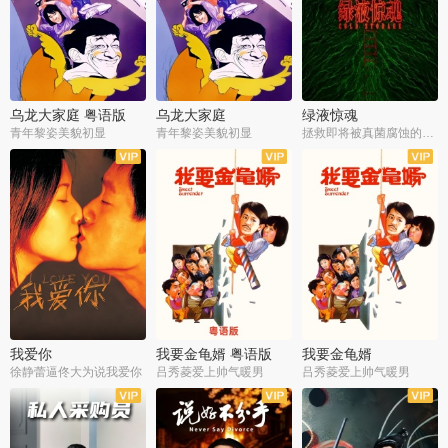
乌龙大家庭 粤语版
乌龙大家庭
绿液惊魂
青年黎姿美貌初显
青年黎姿美貌初显
拯救即将被真菌腐蚀的世界
我爱你
我要金龟婿 粤语版
我要金龟婿
徐静蕾逼佟大为说我爱你
吕秀菱爱上帅气暖男
吕秀菱爱上帅气暖男