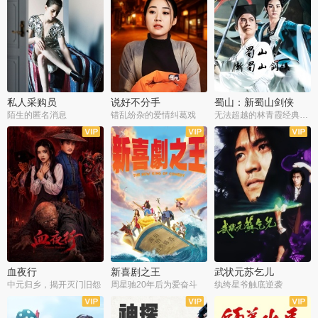
私人采购员
说好不分手
蜀山：新蜀山剑侠
陌生的匿名消息
错乱纷杂的爱情纠葛戏
无法超越的林青霞经典角色
血夜行
新喜剧之王
武状元苏乞儿
中元归乡，揭开灭门旧怨
周星驰20年后为爱奋斗
纨绔星爷触底逆袭