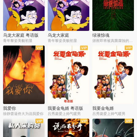
乌龙大家庭 粤语版
乌龙大家庭
绿液惊魂
青年黎姿美貌初显
青年黎姿美貌初显
拯救即将被真菌腐蚀的世界
我爱你
我要金龟婿 粤语版
我要金龟婿
徐静蕾逼佟大为说我爱你
吕秀菱爱上帅气暖男
吕秀菱爱上帅气暖男