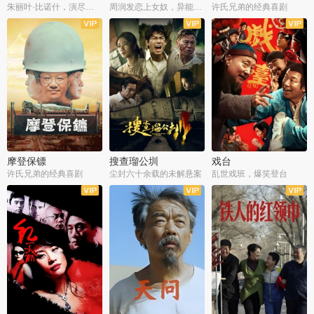
朱丽叶·比诺什，演尽失爱之痛
周润发恋上女奴，异能护体战邪派
许氏兄弟的经典喜剧
摩登保镖
搜查瑠公圳
戏台
许氏兄弟的经典喜剧
尘封六十余载的未解悬案
乱世戏班，爆笑登台