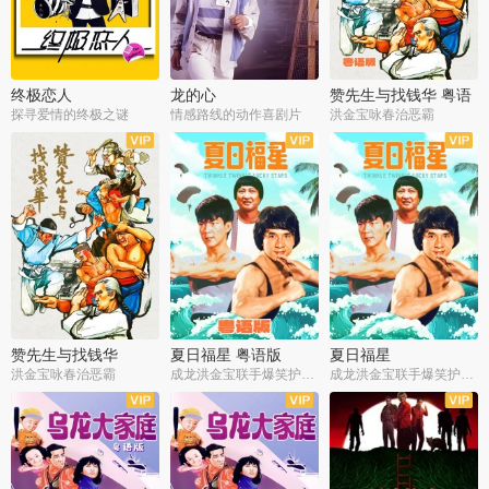
终极恋人
龙的心
赞先生与找钱华 粤语
版
探寻爱情的终极之谜
情感路线的动作喜剧片
洪金宝咏春治恶霸
赞先生与找钱华
夏日福星 粤语版
夏日福星
洪金宝咏春治恶霸
成龙洪金宝联手爆笑护美女
成龙洪金宝联手爆笑护美女