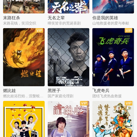
末路狂杀
无名之辈
你是我的英雄
末路花钱，笑泪交织
啼笑皆非的荒诞喜剧
山地救援者的爱与奉献
燃比娃
黑匣子
飞虎奇兵
燃比娃浴烈焰，涅槃蜕变成人
国产家庭伦理剧
团结飞虎热血救援