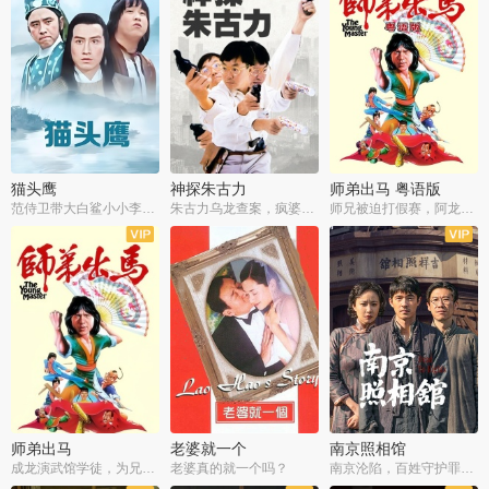
猫头鹰
神探朱古力
师弟出马 粤语版
范侍卫带大白鲨小小李破案寻妃
朱古力乌龙查案，疯婆子神助攻
师兄被迫打假赛，阿龙追查斗黑帮
师弟出马
老婆就一个
南京照相馆
成龙演武馆学徒，为兄搏命战黑道
老婆真的就一个吗？
南京沦陷，百姓守护罪证底片