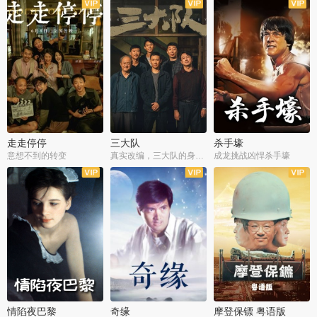
走走停停
三大队
杀手壕
意想不到的转变
真实改编，三大队的身世浮沉
成龙挑战凶悍杀手壕
情陷夜巴黎
奇缘
摩登保镖 粤语版