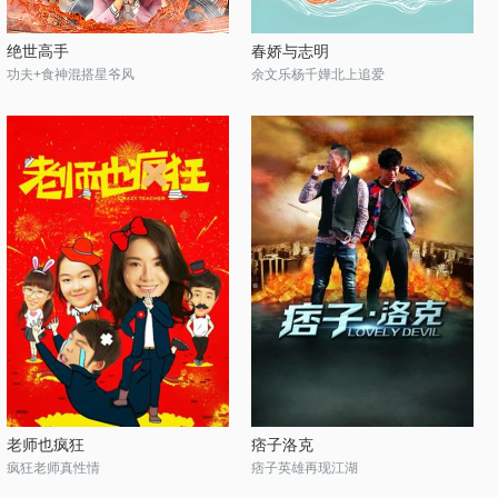
绝世高手
春娇与志明
功夫+食神混搭星爷风
余文乐杨千嬅北上追爱
老师也疯狂
痞子洛克
疯狂老师真性情
痞子英雄再现江湖