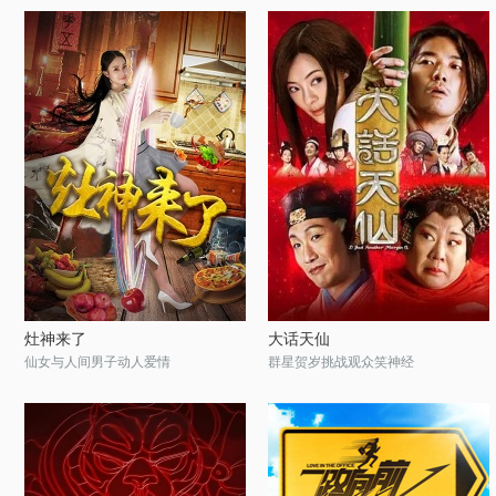
灶神来了
大话天仙
仙女与人间男子动人爱情
群星贺岁挑战观众笑神经