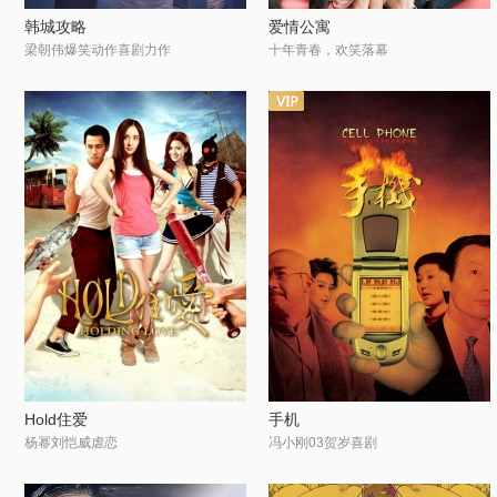
韩城攻略
爱情公寓
梁朝伟爆笑动作喜剧力作
十年青春，欢笑落幕
Hold住爱
手机
杨幂刘恺威虐恋
冯小刚03贺岁喜剧