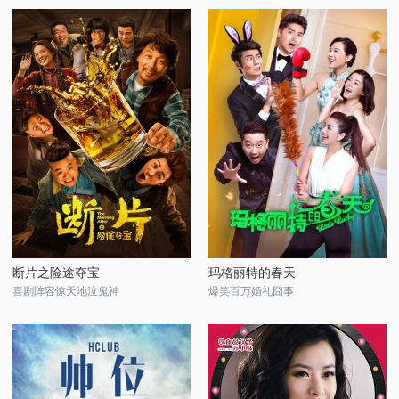
断片之险途夺宝
玛格丽特的春天
喜剧阵容惊天地泣鬼神
爆笑百万婚礼囧事