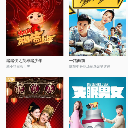
猪猪侠之英雄猪少年
一路向前
笨小猪拯救世界
陈赫变身职场菜鸟爆笑逆袭