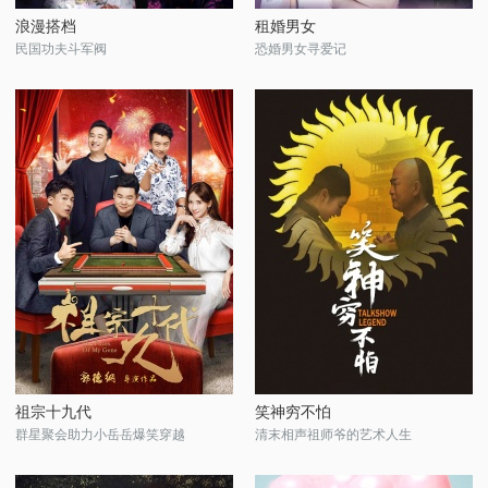
浪漫搭档
租婚男女
民国功夫斗军阀
恐婚男女寻爱记
祖宗十九代
笑神穷不怕
群星聚会助力小岳岳爆笑穿越
清末相声祖师爷的艺术人生