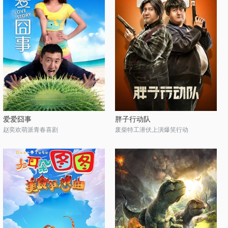
爱爱囧事
胖子行动队
赵奕欢萌派青春喜剧
废柴特工潜伏上演爆笑行动