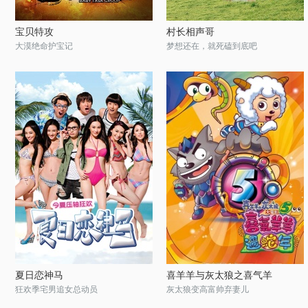
宝贝特攻
村长相声哥
大漠绝命护宝记
梦想还在，就死磕到底吧
夏日恋神马
喜羊羊与灰太狼之喜气羊
狂欢季宅男追女总动员
灰太狼变高富帅弃妻儿