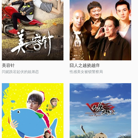
美容针
囧人之越挠越痒
闫妮跌宕起伏的姐弟恋
性感美女被锁警察局