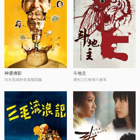
神通佛影
斗地主
功夫英雄秒变落魄囧贼
潘长江扛枪智斗敌军