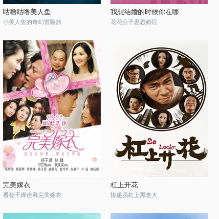
咕噜咕噜美人鱼
我想结婚的时候你在哪
小美人鱼的奇幻冒险旅
花花公子患恐婚症
完美嫁衣
杠上开花
看杨千嬅诠释完美嫁衣
快递员杠上黑老大