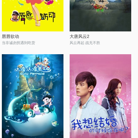
唇唇欲动
大唐风云2
当非诚勿扰遇到吃货
风云再起 战无不胜