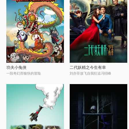
功夫小兔侠
二代妖精之今生有幸
一段奇幻而愉快的冒险
刘亦菲放飞自我狂追冯绍峰