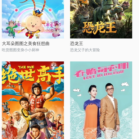
大耳朵图图之美食狂想曲
恐龙王
吃货图图变身小小厨神
恐龙父子的大冒险