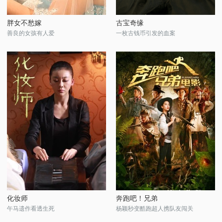
胖女不愁嫁
古宝奇缘
善良的女孩有人爱
一枚古钱币引发的血案
化妆师
奔跑吧！兄弟
午马遗作看透生死
杨颖秒变酷跑超人携队友闯关