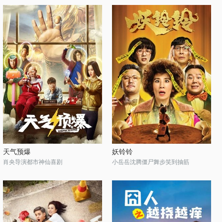
天气预爆
妖铃铃
肖央导演都市神仙喜剧
小岳岳沈腾僵尸舞步笑到抽筋