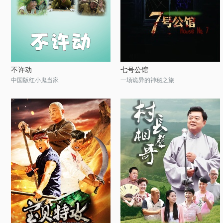
不许动
七号公馆
中国版红小鬼当家
一场诡异的神秘之旅