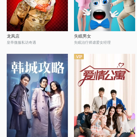
龙凤店
失眠男女
皇帝微服私访奇遇
失眠治疗师虐爱女经理