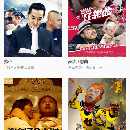
帅位
爱情狂想曲
“帅位”之争非我莫属
国民老公斗法冷面女王