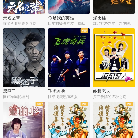
无名之辈
你是我的英雄
燃比娃
啼笑皆非的荒诞喜剧
山地救援者的爱与奉献
燃比娃浴烈焰，涅槃蜕变成人
黑匣子
飞虎奇兵
终极恋人
国产家庭伦理剧
团结飞虎热血救援
探寻爱情的终极之谜