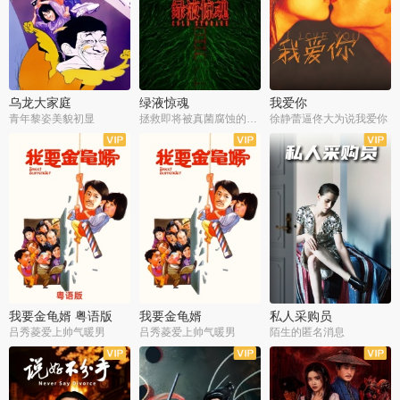
乌龙大家庭
绿液惊魂
我爱你
青年黎姿美貌初显
拯救即将被真菌腐蚀的世界
徐静蕾逼佟大为说我爱你
我要金龟婿 粤语版
我要金龟婿
私人采购员
吕秀菱爱上帅气暖男
吕秀菱爱上帅气暖男
陌生的匿名消息