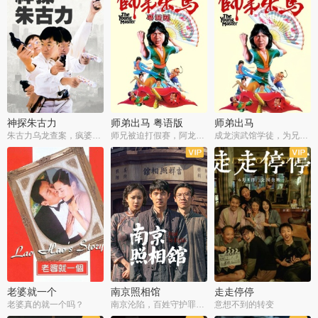
神探朱古力
师弟出马 粤语版
师弟出马
朱古力乌龙查案，疯婆子神助攻
师兄被迫打假赛，阿龙追查斗黑帮
成龙演武馆学徒，为兄搏命战黑道
老婆就一个
南京照相馆
走走停停
老婆真的就一个吗？
南京沦陷，百姓守护罪证底片
意想不到的转变