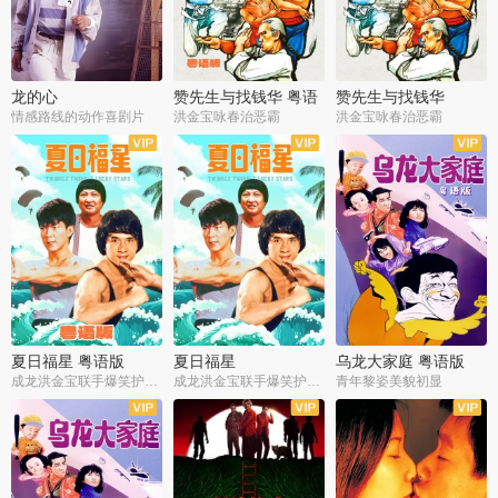
龙的心
赞先生与找钱华 粤语
赞先生与找钱华
版
情感路线的动作喜剧片
洪金宝咏春治恶霸
洪金宝咏春治恶霸
夏日福星 粤语版
夏日福星
乌龙大家庭 粤语版
成龙洪金宝联手爆笑护美女
成龙洪金宝联手爆笑护美女
青年黎姿美貌初显