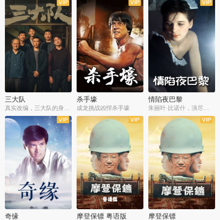
三大队
杀手壕
情陷夜巴黎
真实改编，三大队的身世浮沉
成龙挑战凶悍杀手壕
朱丽叶·比诺什，演尽失爱之痛
奇缘
摩登保镖 粤语版
摩登保镖