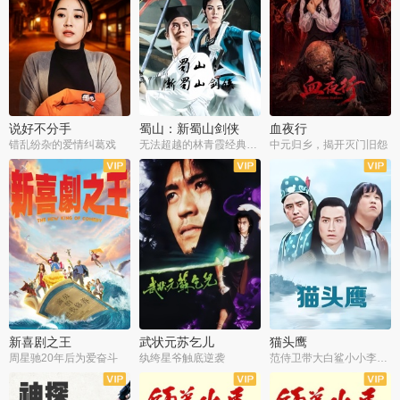
说好不分手
蜀山：新蜀山剑侠
血夜行
错乱纷杂的爱情纠葛戏
无法超越的林青霞经典角色
中元归乡，揭开灭门旧怨
新喜剧之王
武状元苏乞儿
猫头鹰
周星驰20年后为爱奋斗
纨绔星爷触底逆袭
范侍卫带大白鲨小小李破案寻妃