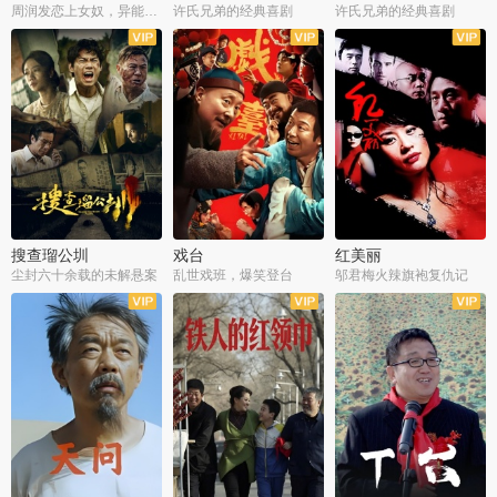
周润发恋上女奴，异能护体战邪派
许氏兄弟的经典喜剧
许氏兄弟的经典喜剧
搜查瑠公圳
戏台
红美丽
尘封六十余载的未解悬案
乱世戏班，爆笑登台
邬君梅火辣旗袍复仇记