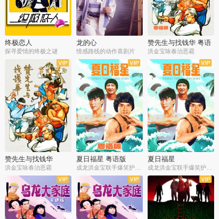
终极恋人
龙的心
赞先生与找钱华 粤语
版
探寻爱情的终极之谜
情感路线的动作喜剧片
洪金宝咏春治恶霸
赞先生与找钱华
夏日福星 粤语版
夏日福星
洪金宝咏春治恶霸
成龙洪金宝联手爆笑护美女
成龙洪金宝联手爆笑护美女