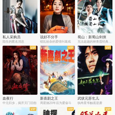
私人采购员
说好不分手
蜀山：新蜀山剑侠
陌生的匿名消息
错乱纷杂的爱情纠葛戏
无法超越的林青霞经典角色
血夜行
新喜剧之王
武状元苏乞儿
中元归乡，揭开灭门旧怨
周星驰20年后为爱奋斗
纨绔星爷触底逆袭