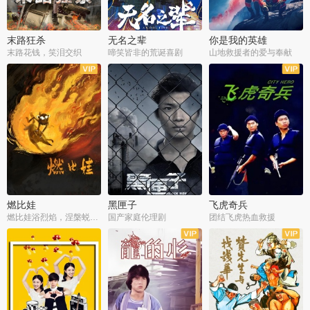
末路狂杀
无名之辈
你是我的英雄
末路花钱，笑泪交织
啼笑皆非的荒诞喜剧
山地救援者的爱与奉献
燃比娃
黑匣子
飞虎奇兵
燃比娃浴烈焰，涅槃蜕变成人
国产家庭伦理剧
团结飞虎热血救援