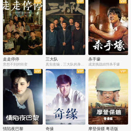
走走停停
三大队
杀手壕
意想不到的转变
真实改编，三大队的身世浮沉
成龙挑战凶悍杀手壕
情陷夜巴黎
奇缘
摩登保镖 粤语版