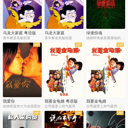
乌龙大家庭 粤语版
乌龙大家庭
绿液惊魂
青年黎姿美貌初显
青年黎姿美貌初显
拯救即将被真菌腐蚀的世界
我爱你
我要金龟婿 粤语版
我要金龟婿
徐静蕾逼佟大为说我爱你
吕秀菱爱上帅气暖男
吕秀菱爱上帅气暖男