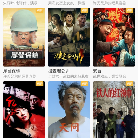
朱丽叶·比诺什，演尽失爱之痛
周润发恋上女奴，异能护体战邪派
许氏兄弟的经典喜剧
摩登保镖
搜查瑠公圳
戏台
许氏兄弟的经典喜剧
尘封六十余载的未解悬案
乱世戏班，爆笑登台