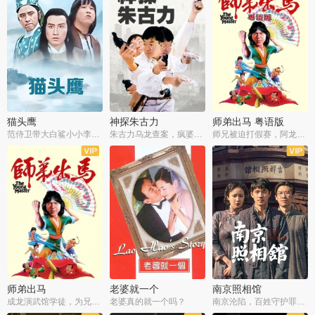
猫头鹰
神探朱古力
师弟出马 粤语版
范侍卫带大白鲨小小李破案寻妃
朱古力乌龙查案，疯婆子神助攻
师兄被迫打假赛，阿龙追查斗黑帮
师弟出马
老婆就一个
南京照相馆
成龙演武馆学徒，为兄搏命战黑道
老婆真的就一个吗？
南京沦陷，百姓守护罪证底片