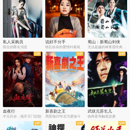
私人采购员
说好不分手
蜀山：新蜀山剑侠
陌生的匿名消息
错乱纷杂的爱情纠葛戏
无法超越的林青霞经典角色
血夜行
新喜剧之王
武状元苏乞儿
中元归乡，揭开灭门旧怨
周星驰20年后为爱奋斗
纨绔星爷触底逆袭