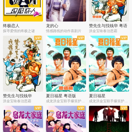
终极恋人
龙的心
赞先生与找钱华 粤语
版
探寻爱情的终极之谜
情感路线的动作喜剧片
洪金宝咏春治恶霸
赞先生与找钱华
夏日福星 粤语版
夏日福星
洪金宝咏春治恶霸
成龙洪金宝联手爆笑护美女
成龙洪金宝联手爆笑护美女