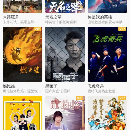
末路狂杀
无名之辈
你是我的英雄
末路花钱，笑泪交织
啼笑皆非的荒诞喜剧
山地救援者的爱与奉献
燃比娃
黑匣子
飞虎奇兵
燃比娃浴烈焰，涅槃蜕变成人
国产家庭伦理剧
团结飞虎热血救援