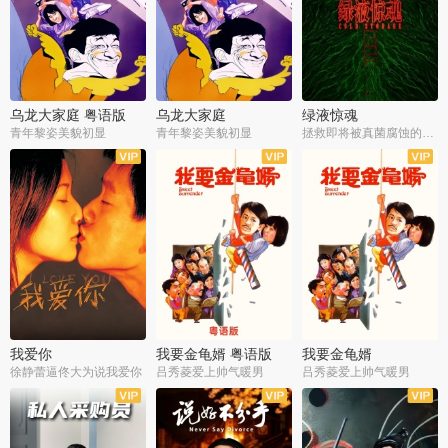
乌龙大家庭 粤语版
乌龙大家庭
绿液惊魂
青年黎姿美貌初显
青年黎姿美貌初显
拯救即将被真菌腐蚀的世界
我爱你
我要金龟婿 粤语版
我要金龟婿
徐静蕾逼佟大为说我爱你
吕秀菱爱上帅气暖男
吕秀菱爱上帅气暖男