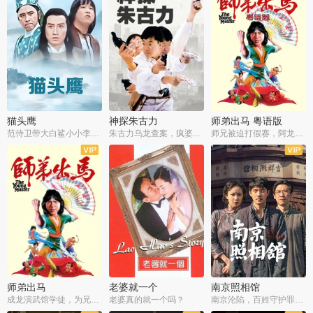
猫头鹰
神探朱古力
师弟出马 粤语版
范侍卫带大白鲨小小李破案寻妃
朱古力乌龙查案，疯婆子神助攻
师兄被迫打假赛，阿龙追查斗黑帮
师弟出马
老婆就一个
南京照相馆
成龙演武馆学徒，为兄搏命战黑道
老婆真的就一个吗？
南京沦陷，百姓守护罪证底片