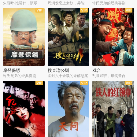
朱丽叶·比诺什，演尽失爱之痛
周润发恋上女奴，异能护体战邪派
许氏兄弟的经典喜剧
摩登保镖
搜查瑠公圳
戏台
许氏兄弟的经典喜剧
尘封六十余载的未解悬案
乱世戏班，爆笑登台