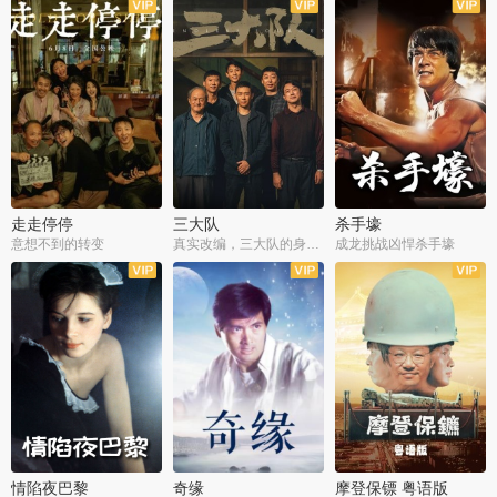
走走停停
三大队
杀手壕
意想不到的转变
真实改编，三大队的身世浮沉
成龙挑战凶悍杀手壕
情陷夜巴黎
奇缘
摩登保镖 粤语版